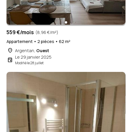
559 €/mois
(8,96 €/m²)
Appartement • 2 pièces • 62 m²
place
Argentan,
Ouest
Le 29 janvier 2025
event
Modifié le 28 juillet