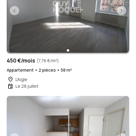
450 €/mois
(7,76 €/m²)
Appartement • 2 pièces • 58 m²
place
L'Aigle
event
Le 28 juillet