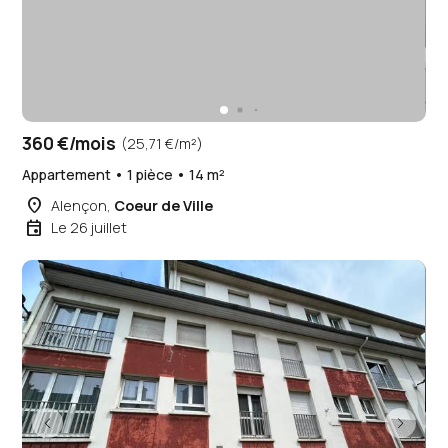
360 €/mois
(25,71 €/m²)
Appartement • 1 pièce • 14 m²
place
Alençon,
Coeur de Ville
event
Le 26 juillet