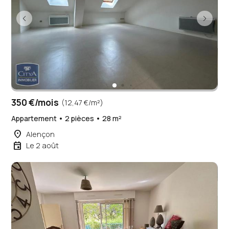
350 €/mois
(12,47 €/m²)
Appartement • 2 pièces • 28 m²
place
Alençon
event
Le 2 août