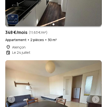
348 €/mois
(11,63 €/m²)
Appartement • 2 pièces • 30 m²
place
Alençon
event
Le 24 juillet