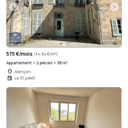
575 €/mois
(14,94 €/m²)
Appartement • 2 pièces • 38 m²
place
Alençon
event
Le 31 juillet