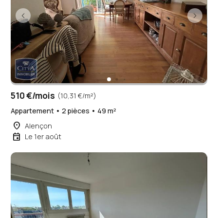
510 €/mois
(10,31 €/m²)
Appartement • 2 pièces • 49 m²
place
Alençon
event
Le 1er août