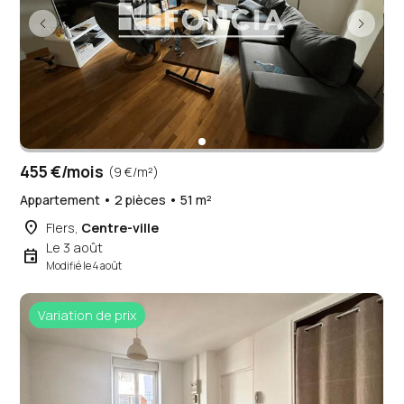
455 €/mois
(9 €/m²)
Appartement • 2 pièces • 51 m²
place
Flers,
Centre-ville
Le 3 août
event
Modifié le 4 août
Variation de prix