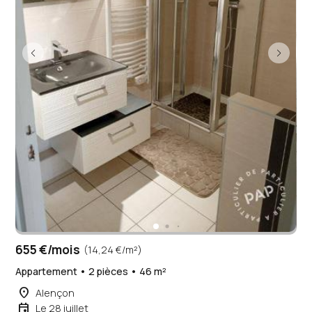
655 €/mois
(14,24 €/m²)
Appartement • 2 pièces • 46 m²
place
Alençon
event
Le 28 juillet