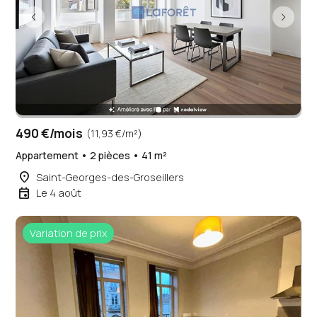
490 €/mois
(11,93 €/m²)
Appartement • 2 pièces • 41 m²
place
Saint-Georges-des-Groseillers
event
Le 4 août
Variation de prix