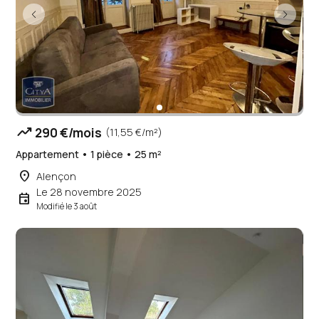
trending_up
290 €/mois
(11,55 €/m²)
Appartement • 1 pièce • 25 m²
place
Alençon
Le 28 novembre 2025
event
Modifié le 3 août