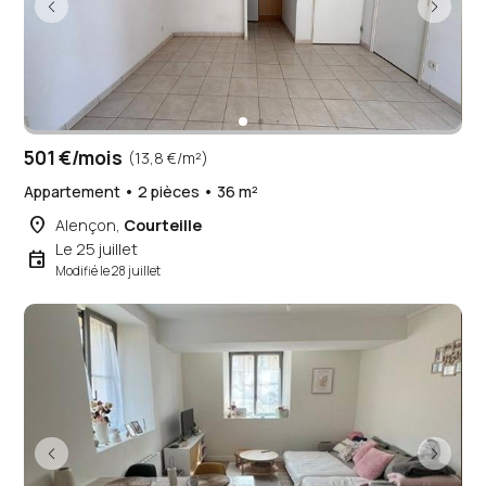
501 €/mois
(13,8 €/m²)
Appartement • 2 pièces • 36 m²
place
Alençon,
Courteille
Le 25 juillet
event
Modifié le 28 juillet