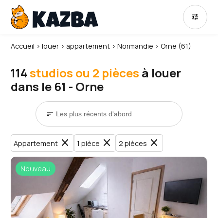
tune
Accueil
›
louer
›
appartement
›
Normandie
›
Orne (61)
114
studios ou 2 pièces
à louer
dans le 61 - Orne
sort
close
close
close
Appartement
1 pièce
2 pièces
Nouveau