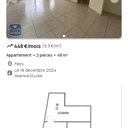
trending_up
448 €/mois
(9,3 €/m²)
Appartement • 2 pièces • 48 m²
place
Flers
Le 18 décembre 2024
event
Modifié le 23 juillet