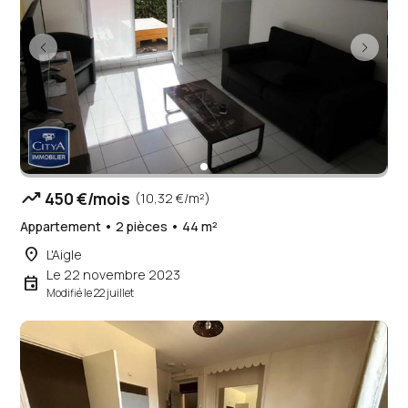
trending_up
450 €/mois
(10,32 €/m²)
Appartement • 2 pièces • 44 m²
place
L'Aigle
Le 22 novembre 2023
event
Modifié le 22 juillet