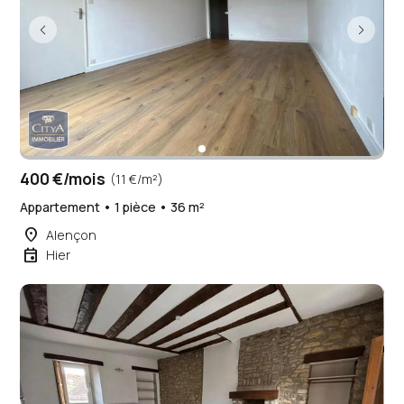
400 €/mois
(11 €/m²)
Appartement • 1 pièce • 36 m²
place
Alençon
event
Hier