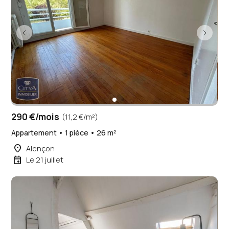
290 €/mois
(11,2 €/m²)
Appartement • 1 pièce • 26 m²
place
Alençon
event
Le 21 juillet