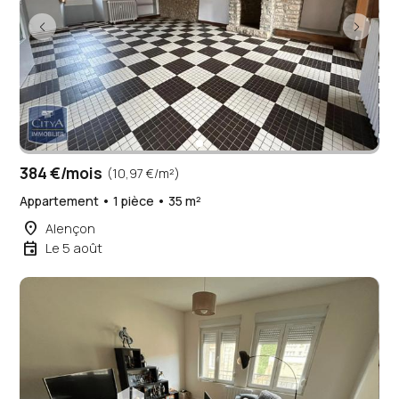
384 €/mois
(10,97 €/m²)
Appartement • 1 pièce • 35 m²
place
Alençon
event
Le 5 août