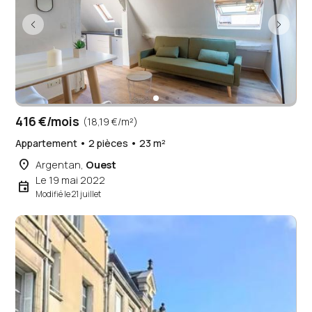
416 €/mois
(18,19 €/m²)
Appartement • 2 pièces • 23 m²
place
Argentan,
Ouest
Le 19 mai 2022
event
Modifié le 21 juillet