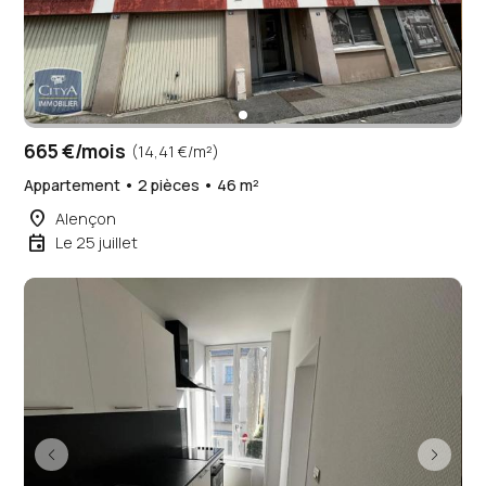
665 €/mois
(14,41 €/m²)
Appartement • 2 pièces • 46 m²
place
Alençon
event
Le 25 juillet