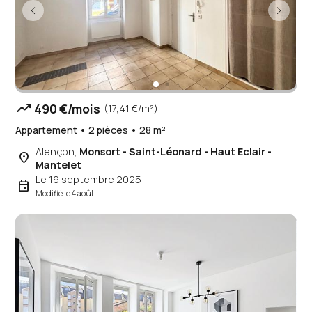
trending_up
490 €/mois
(17,41 €/m²)
Appartement • 2 pièces • 28 m²
Alençon,
Monsort - Saint-Léonard - Haut Eclair -
place
Mantelet
Le 19 septembre 2025
event
Modifié le 4 août