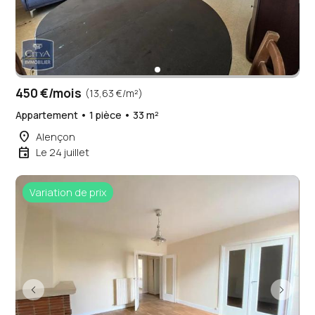
450 €/mois
(13,63 €/m²)
Appartement • 1 pièce • 33 m²
place
Alençon
event
Le 24 juillet
Variation de prix