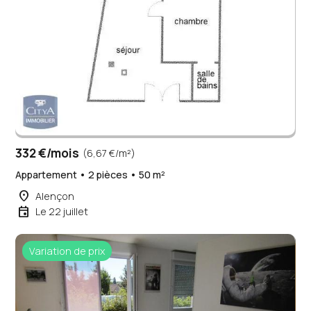
332 €/mois
(6,67 €/m²)
Appartement • 2 pièces • 50 m²
place
Alençon
event
Le 22 juillet
Variation de prix