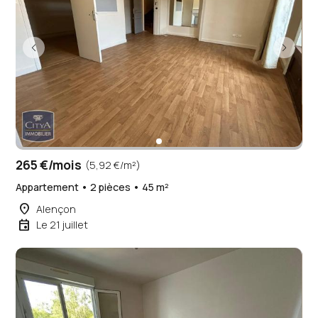
265 €/mois
(5,92 €/m²)
Appartement • 2 pièces • 45 m²
place
Alençon
event
Le 21 juillet