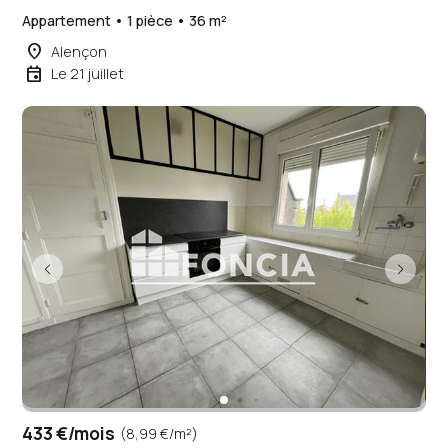
Appartement • 1 pièce • 36 m²
place
Alençon
event
Le 21 juillet
433 €/mois
(8,99 €/m²)