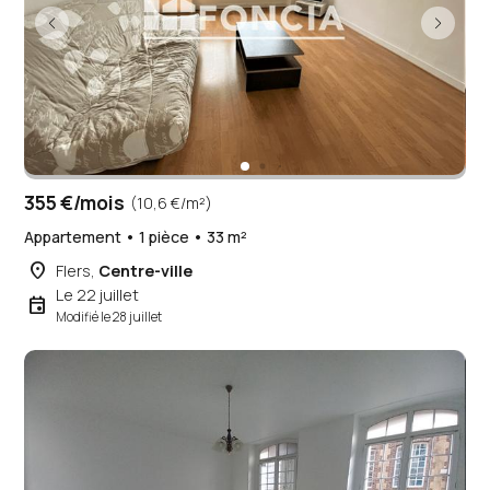
355 €/mois
(10,6 €/m²)
Appartement • 1 pièce • 33 m²
place
Flers,
Centre-ville
Le 22 juillet
event
Modifié le 28 juillet