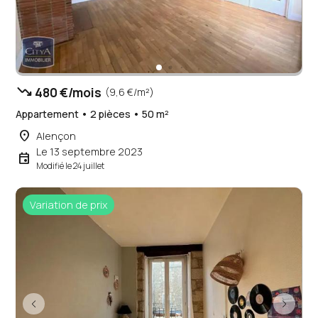
trending_down
480 €/mois
(9,6 €/m²)
Appartement • 2 pièces • 50 m²
place
Alençon
Le 13 septembre 2023
event
Modifié le 24 juillet
Variation de prix