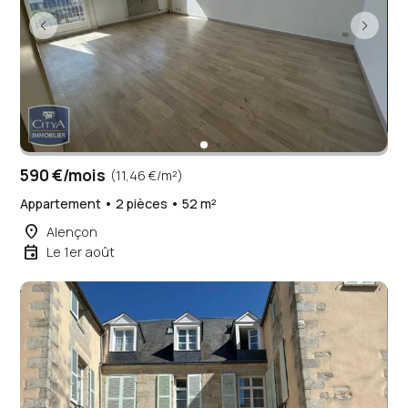
590 €/mois
(11,46 €/m²)
Appartement • 2 pièces • 52 m²
place
Alençon
event
Le 1er août