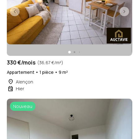
330 €/mois
(36,67 €/m²)
Appartement • 1 pièce • 9 m²
place
Alençon
event
Hier
Nouveau