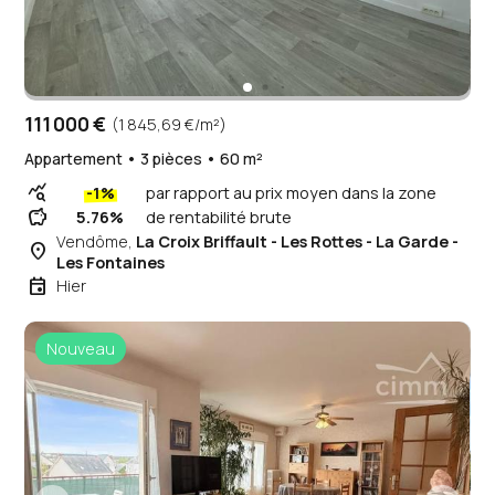
111 000 €
(1 845,69 €/m²)
Appartement • 3 pièces • 60 m²
query_stats
-1%
par rapport au prix moyen dans la zone
savings
5.76%
de rentabilité brute
Vendôme,
La Croix Briffault - Les Rottes - La Garde -
place
Les Fontaines
event
Hier
Nouveau