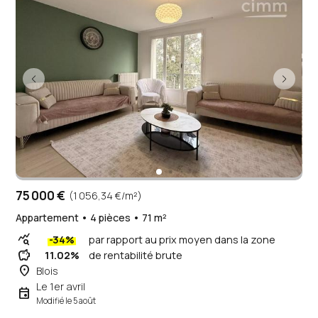
75 000 €
(1 056,34 €/m²)
Appartement • 4 pièces • 71 m²
query_stats
-34%
par rapport au prix moyen dans la zone
savings
11.02%
de rentabilité brute
place
Blois
Le 1er avril
event
Modifié le 5 août