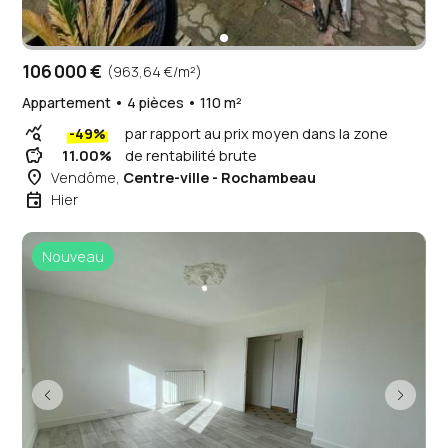
106 000 €
(963,64 €/m²)
Appartement • 4 pièces • 110 m²
query_stats
-49%
par rapport au prix moyen dans la zone
savings
11.00%
de rentabilité brute
place
Vendôme,
Centre-ville - Rochambeau
event
Hier
Nouveau