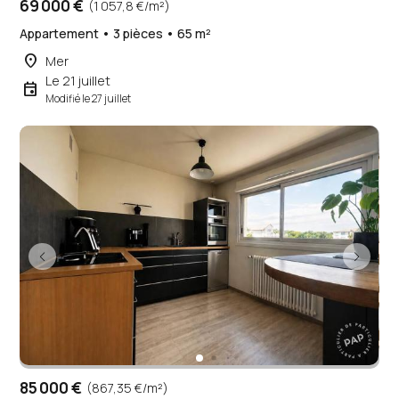
69 000 €
(1 057,8 €/m²)
Appartement • 3 pièces • 65 m²
place
Mer
Le 21 juillet
event
Modifié le 27 juillet
85 000 €
(867,35 €/m²)