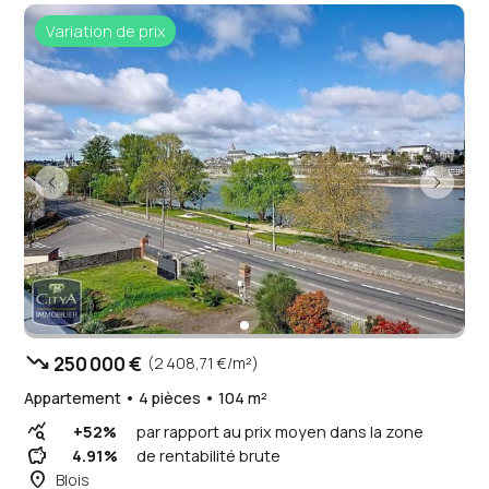
Variation de prix
trending_down
250 000 €
(2 408,71 €/m²)
Appartement • 4 pièces • 104 m²
query_stats
+52%
par rapport au prix moyen dans la zone
savings
4.91%
de rentabilité brute
place
Blois