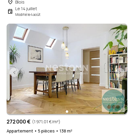
place
Blois
Le 14 juillet
event
Modifié le 4 août
272 000 €
(1 971,01 €/m²)
Appartement • 5 pièces • 138 m²