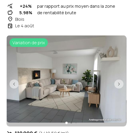
query_stats
+24%
par rapport au prix moyen dans la zone
savings
5.98%
de rentabilité brute
place
Blois
event
Le 4 août
Variation de prix