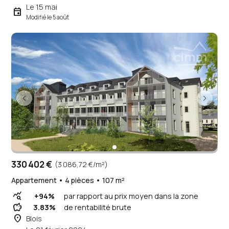
Le 15 mai
event
Modifié le 5 août
330 402 €
(3 086,72 €/m²)
Appartement • 4 pièces • 107 m²
query_stats
+94%
par rapport au prix moyen dans la zone
savings
3.83%
de rentabilité brute
place
Blois