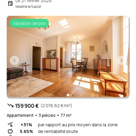
Le 21 février 2024
event
Modifié le 5 août
Variation de prix
trending_down
159 900 €
(2 076,62 €/m²)
Appartement • 3 pièces • 77 m²
query_stats
+31%
par rapport au prix moyen dans la zone
savings
5.65%
de rentabilité brute