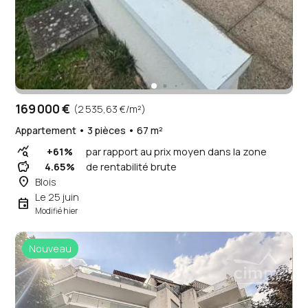
169 000 €
(2 535,63 €/m²)
Appartement • 3 pièces • 67 m²
query_stats
+61%
par rapport au prix moyen dans la zone
savings
4.65%
de rentabilité brute
place
Blois
Le 25 juin
event
Modifié hier
Nouveau