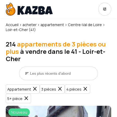
tune
Accueil
›
acheter
›
appartement
›
Centre-Val de Loire
›
Loir-et-Cher (41)
214
appartements de 3 pièces ou
plus
à vendre dans le 41 - Loir-et-
Cher
sort
close
close
close
Appartement
3 pièces
4 pièces
close
5+ pièce
Nouveau