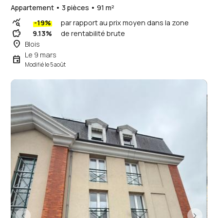
Appartement • 3 pièces • 91 m²
query_stats
-19%
par rapport au prix moyen dans la zone
savings
9.13%
de rentabilité brute
place
Blois
Le 9 mars
event
Modifié le 5 août