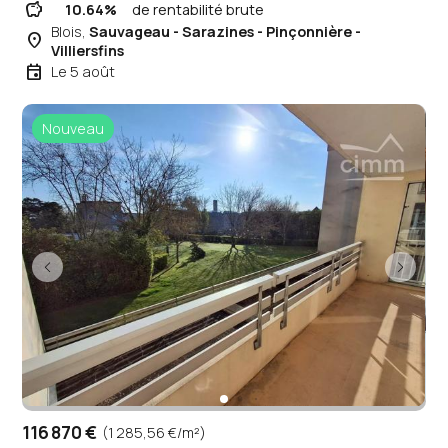
savings
10.64%
de rentabilité brute
Blois,
Sauvageau - Sarazines - Pinçonnière -
place
Villiersfins
event
Le 5 août
Nouveau
116 870 €
(1 285,56 €/m²)