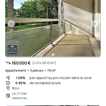
trending_down
160 000 €
(2 014,86 €/m²)
Appartement • 3 pièces • 79 m²
query_stats
+28%
par rapport au prix moyen dans la zone
savings
5.85%
de rentabilité brute
place
Blois
Le 21 mai
event
Modifié hier