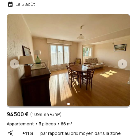
event
Le 5 août
94 500 €
(1 098,84 €/m²)
Appartement • 3 pièces • 86 m²
query_stats
+11%
par rapport au prix moyen dans la zone