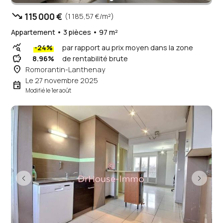
trending_down
115 000 €
(1 185,57 €/m²)
Appartement • 3 pièces • 97 m²
query_stats
-24%
par rapport au prix moyen dans la zone
savings
8.96%
de rentabilité brute
place
Romorantin-Lanthenay
Le 27 novembre 2025
event
Modifié le 1er août