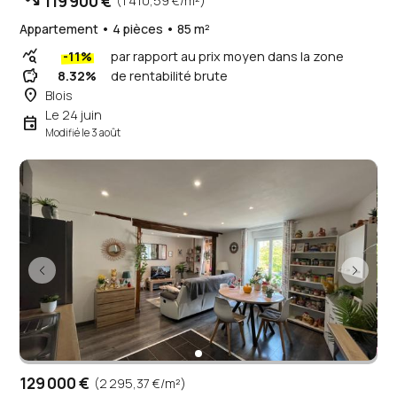
trending_down
119 900 €
(1 410,59 €/m²)
Appartement • 4 pièces • 85 m²
query_stats
-11%
par rapport au prix moyen dans la zone
savings
8.32%
de rentabilité brute
place
Blois
Le 24 juin
event
Modifié le 3 août
129 000 €
(2 295,37 €/m²)