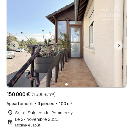
150 000 €
(1 500 €/m²)
Appartement • 3 pièces • 100 m²
place
Saint-Sulpice-de-Pommeray
Le 27 novembre 2025
event
Modifié le 5 août