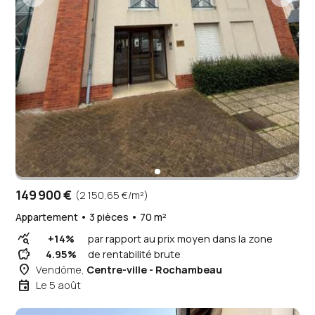
149 900 €
(2 150,65 €/m²)
Appartement • 3 pièces • 70 m²
query_stats
+14%
par rapport au prix moyen dans la zone
savings
4.95%
de rentabilité brute
place
Vendôme,
Centre-ville - Rochambeau
event
Le 5 août