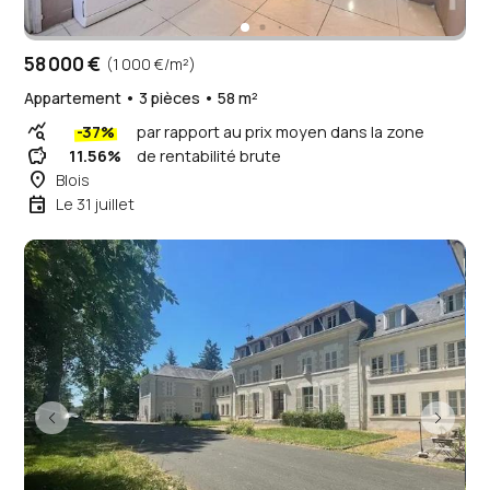
58 000 €
(1 000 €/m²)
Appartement • 3 pièces • 58 m²
query_stats
-37%
par rapport au prix moyen dans la zone
savings
11.56%
de rentabilité brute
place
Blois
event
Le 31 juillet