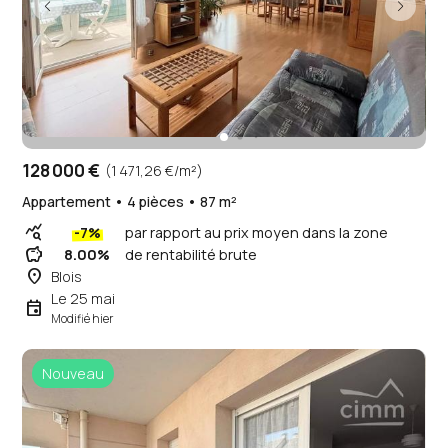
128 000 €
(1 471,26 €/m²)
Appartement • 4 pièces • 87 m²
query_stats
-7%
par rapport au prix moyen dans la zone
savings
8.00%
de rentabilité brute
place
Blois
Le 25 mai
event
Modifié hier
Nouveau