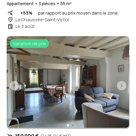
Appartement • 3 pièces • 55 m²
query_stats
+53%
par rapport au prix moyen dans la zone
place
La Chaussée-Saint-Victor
event
Le 3 août
Variation de prix
trending_down
(1 415,04 €/m²)