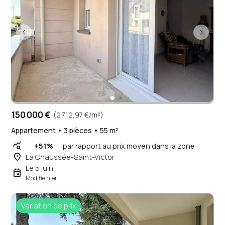
150 000 €
(2 712,97 €/m²)
Appartement • 3 pièces • 55 m²
query_stats
+51%
par rapport au prix moyen dans la zone
place
La Chaussée-Saint-Victor
Le 5 juin
event
Modifié hier
Variation de prix