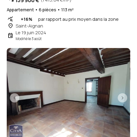
159 900 €
Appartement • 6 pièces • 113 m²
query_stats
+16%
par rapport au prix moyen dans la zone
place
Saint-Aignan
Le 19 juin 2024
event
Modifié le 3 août