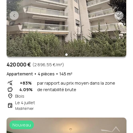
420 000 €
(2 896,55 €/m²)
Appartement • 4 pièces • 145 m²
query_stats
+83%
par rapport au prix moyen dans la zone
savings
4.09%
de rentabilité brute
place
Blois
Le 4 juillet
event
Modifié hier
Nouveau