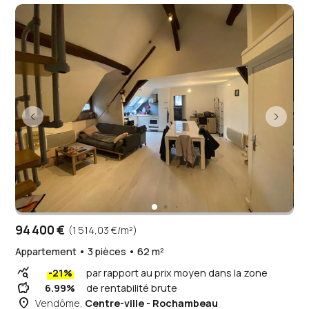
94 400 €
(1 514,03 €/m²)
Appartement • 3 pièces • 62 m²
query_stats
-21%
par rapport au prix moyen dans la zone
savings
6.99%
de rentabilité brute
place
Vendôme,
Centre-ville - Rochambeau