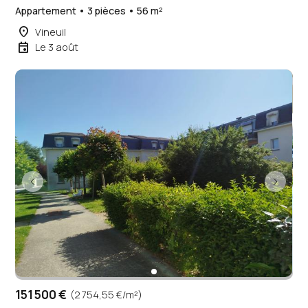
Appartement • 3 pièces • 56 m²
place
Vineuil
event
Le 3 août
151 500 €
(2 754,55 €/m²)