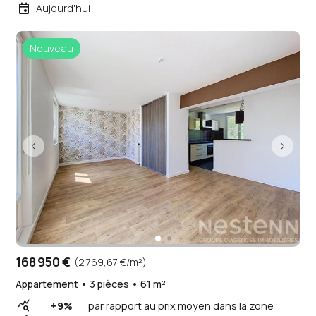
event
Aujourd'hui
Nouveau
168 950 €
(2 769,67 €/m²)
Appartement • 3 pièces • 61 m²
query_stats
+9%
par rapport au prix moyen dans la zone