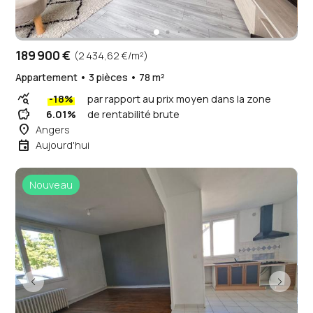
189 900 €
(2 434,62 €/m²)
Appartement • 3 pièces • 78 m²
query_stats
-18%
par rapport au prix moyen dans la zone
savings
6.01%
de rentabilité brute
place
Angers
event
Aujourd'hui
Nouveau