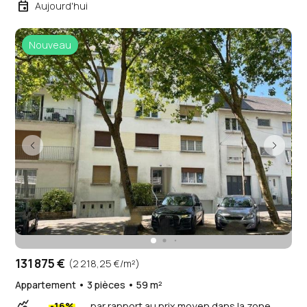
event
Aujourd'hui
Nouveau
131 875 €
(2 218,25 €/m²)
Appartement • 3 pièces • 59 m²
query_stats
-16%
par rapport au prix moyen dans la zone