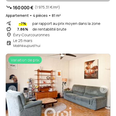
trending_down
160 000 €
(1 975,31 €/m²)
Appartement • 4 pièces • 81 m²
query_stats
-7%
par rapport au prix moyen dans la zone
savings
7.86%
de rentabilité brute
place
Évry-Courcouronnes
Le 25 mars
event
Modifié aujourd'hui
Variation de prix