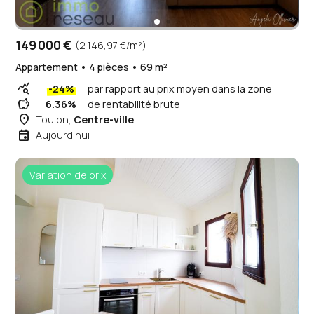
149 000 €
(2 146,97 €/m²)
Appartement • 4 pièces • 69 m²
query_stats
-24%
par rapport au prix moyen dans la zone
savings
6.36%
de rentabilité brute
place
Toulon,
Centre-ville
event
Aujourd'hui
Variation de prix