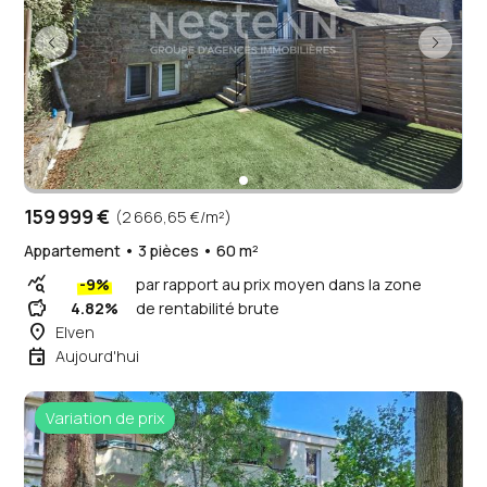
159 999 €
(2 666,65 €/m²)
Appartement • 3 pièces • 60 m²
query_stats
-9%
par rapport au prix moyen dans la zone
savings
4.82%
de rentabilité brute
place
Elven
event
Aujourd'hui
Variation de prix