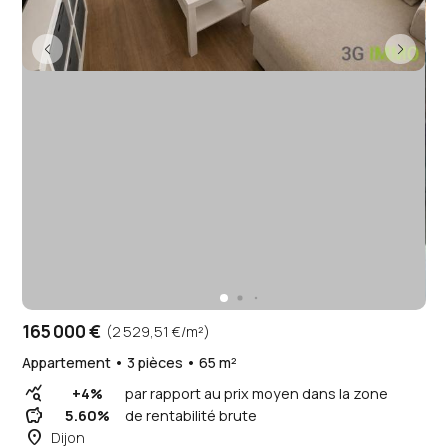
165 000 €
(2 529,51 €/m²)
Appartement • 3 pièces • 65 m²
query_stats
+4%
par rapport au prix moyen dans la zone
savings
5.60%
de rentabilité brute
place
Dijon