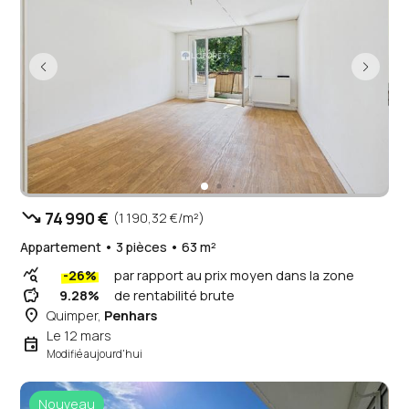
trending_down
74 990 €
(1 190,32 €/m²)
Appartement • 3 pièces • 63 m²
query_stats
-26%
par rapport au prix moyen dans la zone
savings
9.28%
de rentabilité brute
place
Quimper,
Penhars
Le 12 mars
event
Modifié aujourd'hui
Nouveau