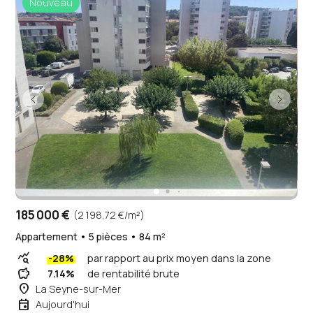
Nouveau
185 000 €
(2 198,72 €/m²)
Appartement • 5 pièces • 84 m²
query_stats
-28%
par rapport au prix moyen dans la zone
savings
7.14%
de rentabilité brute
place
La Seyne-sur-Mer
event
Aujourd'hui