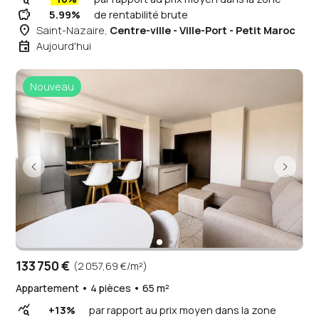
savings
5.99%
de rentabilité brute
place
Saint-Nazaire,
Centre-ville - Ville-Port - Petit Maroc
event
Aujourd'hui
Nouveau
133 750 €
(2 057,69 €/m²)
Appartement • 4 pièces • 65 m²
query_stats
+13%
par rapport au prix moyen dans la zone