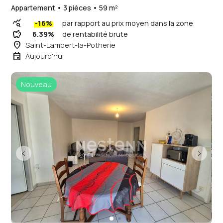
Appartement • 3 pièces • 59 m²
query_stats
-16%
par rapport au prix moyen dans la zone
savings
6.39%
de rentabilité brute
place
Saint-Lambert-la-Potherie
event
Aujourd'hui
Nouveau