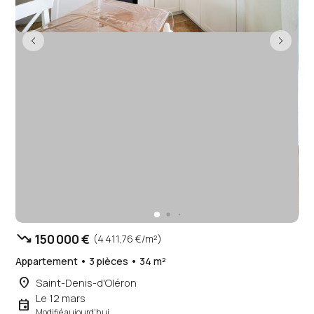
trending_down
150 000 €
(4 411,76 €/m²)
Appartement • 3 pièces • 34 m²
place
Saint-Denis-d'Oléron
Le 12 mars
event
Modifié aujourd'hui