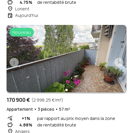
savings
4.75%
de rentabilité brute
place
Lorient
event
Aujourd'hui
Nouveau
170 900 €
(2 998,25 €/m²)
Appartement • 3 pièces • 57 m²
query_stats
+1%
par rapport au prix moyen dans la zone
savings
4.88%
de rentabilité brute
place
Angers