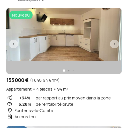
Nouveau
155 000 €
(1 648,94 €/m²)
Appartement • 4 pièces • 94 m²
query_stats
+34%
par rapport au prix moyen dans la zone
savings
6.28%
de rentabilité brute
place
Fontenay-le-Comte
event
Aujourd'hui