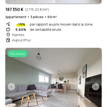
187 350 €
(2 715,22 €/m²)
Appartement • 3 pièces • 69 m²
query_stats
-19%
par rapport au prix moyen dans la zone
savings
5.60%
de rentabilité brute
place
Nantes
event
Aujourd'hui
Nouveau