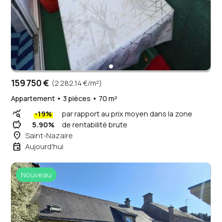
159 750 €
(2 282,14 €/m²)
Appartement • 3 pièces • 70 m²
query_stats
-19%
par rapport au prix moyen dans la zone
savings
5.90%
de rentabilité brute
place
Saint-Nazaire
event
Aujourd'hui
Nouveau