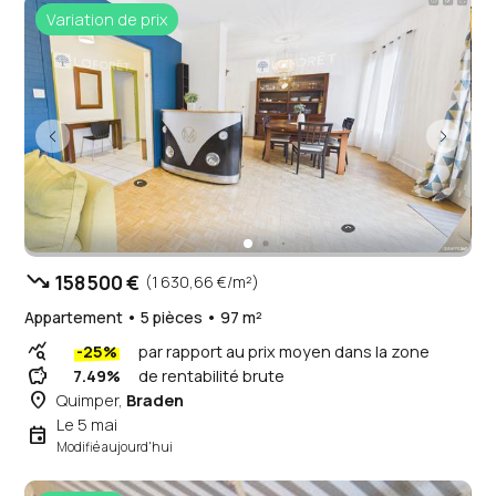
Variation de prix
trending_down
158 500 €
(1 630,66 €/m²)
Appartement • 5 pièces • 97 m²
query_stats
-25%
par rapport au prix moyen dans la zone
savings
7.49%
de rentabilité brute
place
Quimper,
Braden
Le 5 mai
event
Modifié aujourd'hui