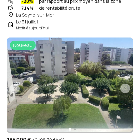
query_stats
-28%
par rapport au prix moyen dans la zone
savings
7.14%
de rentabilité brute
place
La Seyne-sur-Mer
Le 31 juillet
event
Modifié aujourd'hui
Nouveau
185 000 €
(2 198,72 €/m²)