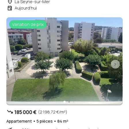
place
La Seyne-sur-Mer
event
Aujourd'hui
Variation de prix
trending_down
185 000 €
(2 198,72 €/m²)
Appartement • 5 pièces • 84 m²