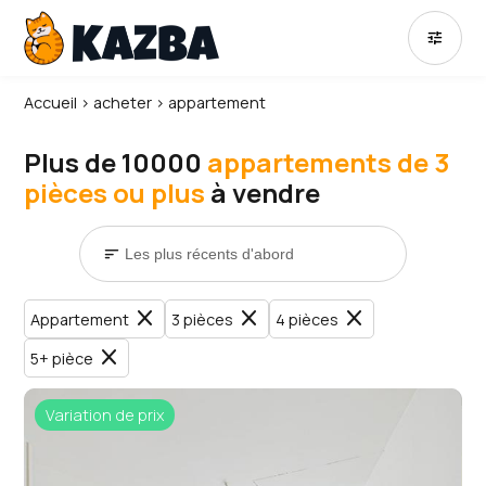
tune
Accueil
›
acheter
›
appartement
Plus de 10000
appartements de 3
pièces ou plus
à vendre
sort
close
close
close
Appartement
3 pièces
4 pièces
close
5+ pièce
Variation de prix