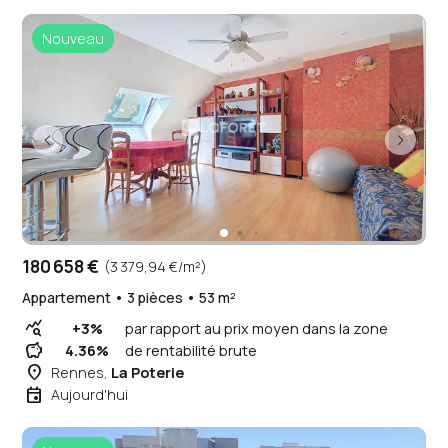
Nouveau
180 658 €
(3 379,94 €/m²)
Appartement • 3 pièces • 53 m²
query_stats
+3%
par rapport au prix moyen dans la zone
savings
4.36%
de rentabilité brute
place
Rennes,
La Poterie
event
Aujourd'hui