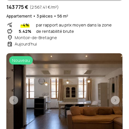
143 775 €
(2 567,41 €/m²)
Appartement • 3 pièces • 56 m²
query_stats
-4%
par rapport au prix moyen dans la zone
savings
5.42%
de rentabilité brute
place
Montoir-de-Bretagne
event
Aujourd'hui
Nouveau