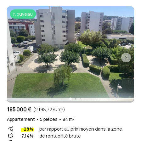
Nouveau
185 000 €
(2 198,72 €/m²)
Appartement • 5 pièces • 84 m²
query_stats
-28%
par rapport au prix moyen dans la zone
savings
7.14%
de rentabilité brute