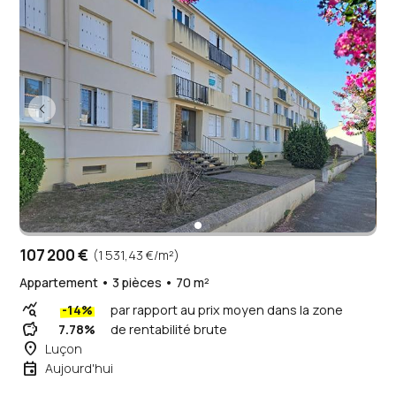
107 200 €
(1 531,43 €/m²)
Appartement • 3 pièces • 70 m²
query_stats
-14%
par rapport au prix moyen dans la zone
savings
7.78%
de rentabilité brute
place
Luçon
event
Aujourd'hui