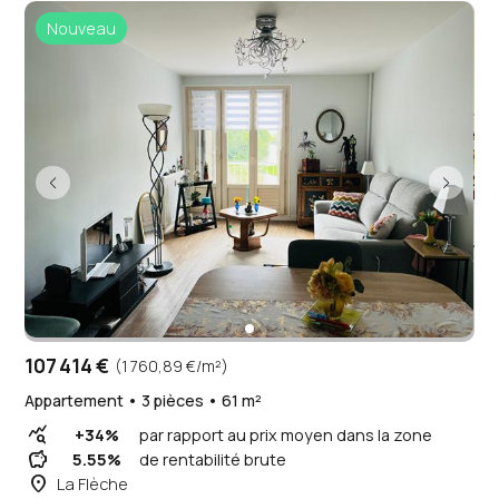
Nouveau
107 414 €
(1 760,89 €/m²)
Appartement • 3 pièces • 61 m²
query_stats
+34%
par rapport au prix moyen dans la zone
savings
5.55%
de rentabilité brute
place
La Flèche