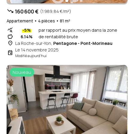
trending_down
160 600 €
(1 989,84 €/m²)
Appartement • 4 pièces • 81 m²
query_stats
-5%
par rapport au prix moyen dans la zone
savings
6.14%
de rentabilité brute
place
La Roche-sur-Yon,
Pentagone - Pont-Morineau
Le 14 novembre 2025
event
Modifié aujourd'hui
Nouveau