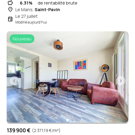
savings
6.31%
de rentabilité brute
place
Le Mans,
Saint-Pavin
Le 27 juillet
event
Modifié aujourd'hui
Nouveau
139 900 €
(2 371,19 €/m²)