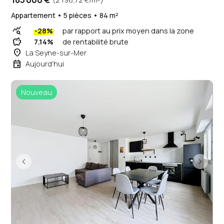
Appartement • 5 pièces • 84 m²
query_stats
-28%
par rapport au prix moyen dans la zone
savings
7.14%
de rentabilité brute
place
La Seyne-sur-Mer
event
Aujourd'hui
Nouveau