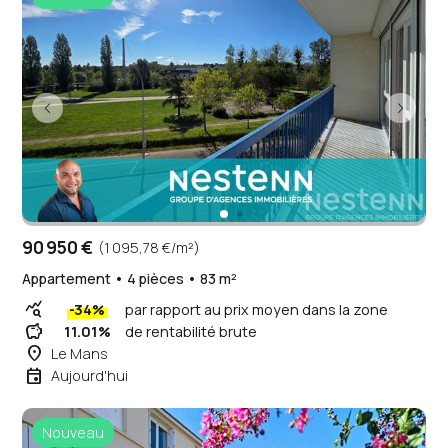
90 950 €
(1 095,78 €/m²)
Appartement • 4 pièces • 83 m²
query_stats
-34%
par rapport au prix moyen dans la zone
savings
11.01%
de rentabilité brute
place
Le Mans
event
Aujourd'hui
Nouveau