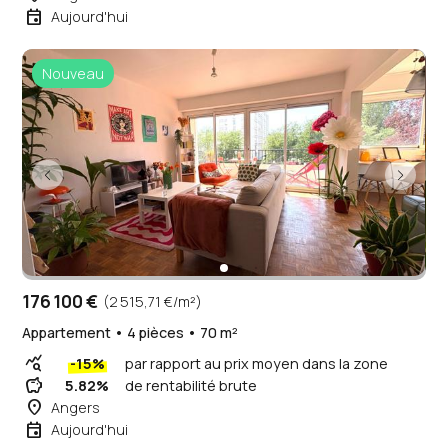
event
Aujourd'hui
Nouveau
176 100 €
(2 515,71 €/m²)
Appartement • 4 pièces • 70 m²
query_stats
-15%
par rapport au prix moyen dans la zone
savings
5.82%
de rentabilité brute
place
Angers
event
Aujourd'hui