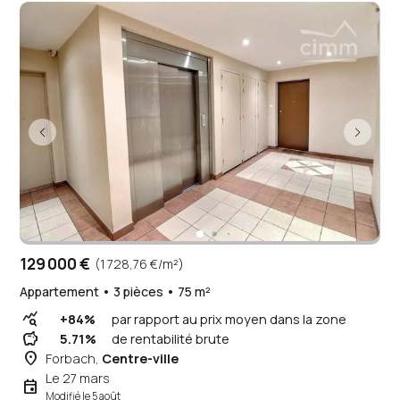
129 000 €
(1 728,76 €/m²)
Appartement • 3 pièces • 75 m²
query_stats
+84%
par rapport au prix moyen dans la zone
savings
5.71%
de rentabilité brute
place
Forbach,
Centre-ville
Le 27 mars
event
Modifié le 5 août