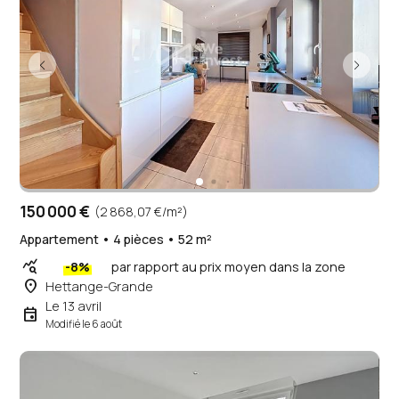
150 000 €
(2 868,07 €/m²)
Appartement • 4 pièces • 52 m²
query_stats
-8%
par rapport au prix moyen dans la zone
place
Hettange-Grande
Le 13 avril
event
Modifié le 6 août