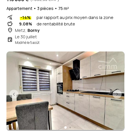
Appartement • 3 pièces • 75 m²
query_stats
-14%
par rapport au prix moyen dans la zone
savings
9.08%
de rentabilité brute
place
Metz,
Borny
Le 30 juillet
event
Modifié le 5 août