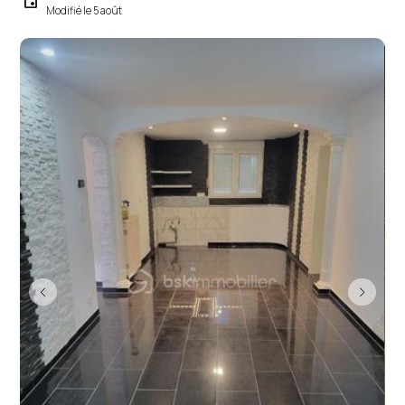
event
Modifié le 5 août