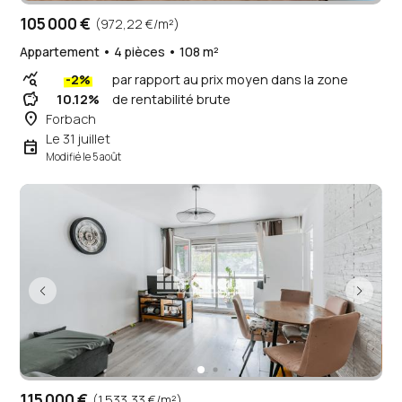
105 000 €
(972,22 €/m²)
Appartement • 4 pièces • 108 m²
query_stats
-2%
par rapport au prix moyen dans la zone
savings
10.12%
de rentabilité brute
place
Forbach
Le 31 juillet
event
Modifié le 5 août
115 000 €
(1 533,33 €/m²)