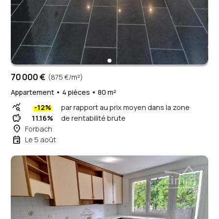
70 000 €
(875 €/m²)
Appartement • 4 pièces • 80 m²
query_stats
-12%
par rapport au prix moyen dans la zone
savings
11.16%
de rentabilité brute
place
Forbach
event
Le 5 août