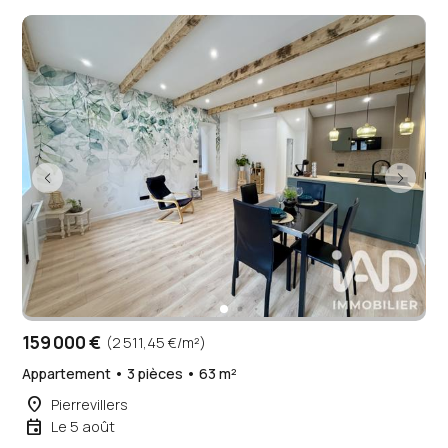
159 000 €
(2 511,45 €/m²)
Appartement • 3 pièces • 63 m²
place
Pierrevillers
event
Le 5 août