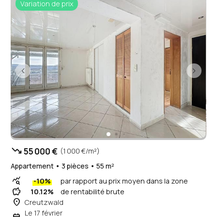
Variation de prix
trending_down
55 000 €
(1 000 €/m²)
Appartement • 3 pièces • 55 m²
query_stats
-10%
par rapport au prix moyen dans la zone
savings
10.12%
de rentabilité brute
place
Creutzwald
Le 17 février