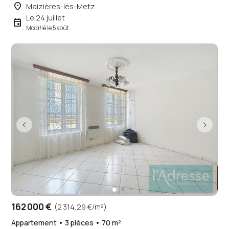
place
Maizières-lès-Metz
Le 24 juillet
event
Modifié le 5 août
162 000 €
(2 314,29 €/m²)
Appartement • 3 pièces • 70 m²