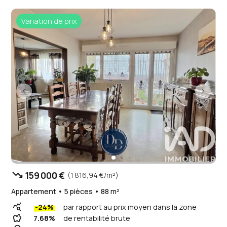
Variation de prix
trending_down
159 000 €
(1 816,94 €/m²)
Appartement • 5 pièces • 88 m²
query_stats
-24%
par rapport au prix moyen dans la zone
savings
7.68%
de rentabilité brute