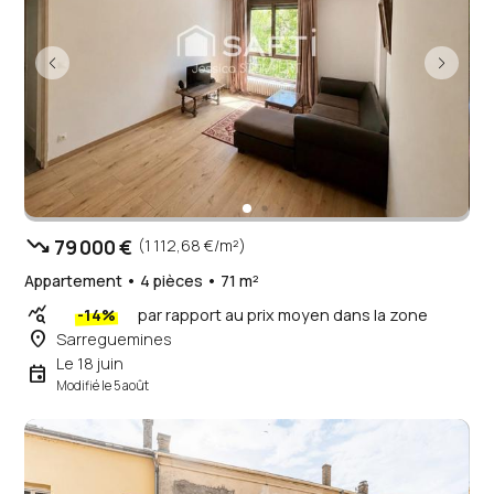
trending_down
79 000 €
(1 112,68 €/m²)
Appartement • 4 pièces • 71 m²
query_stats
-14%
par rapport au prix moyen dans la zone
place
Sarreguemines
Le 18 juin
event
Modifié le 5 août