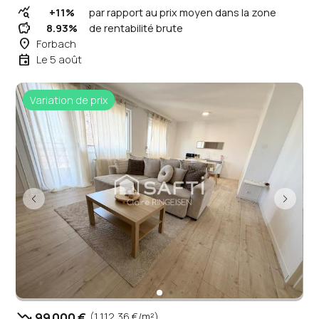
query_stats
+11%
par rapport au prix moyen dans la zone
savings
8.93%
de rentabilité brute
place
Forbach
event
Le 5 août
Variation de prix
trending_down
99 000 €
(1 112,36 €/m²)