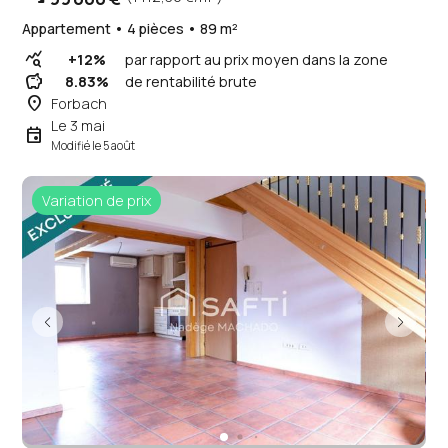
Appartement • 4 pièces • 89 m²
query_stats
+12%
par rapport au prix moyen dans la zone
savings
8.83%
de rentabilité brute
place
Forbach
Le 3 mai
event
Modifié le 5 août
Variation de prix