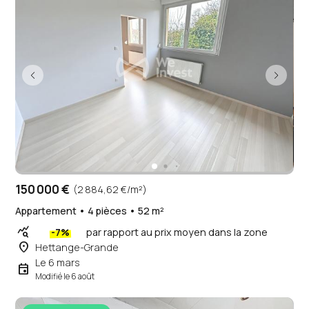
150 000 €
(2 884,62 €/m²)
Appartement • 4 pièces • 52 m²
query_stats
-7%
par rapport au prix moyen dans la zone
place
Hettange-Grande
Le 6 mars
event
Modifié le 6 août