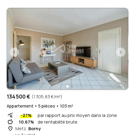
134 500 €
(1 305,83 €/m²)
Appartement • 5 pièces • 103 m²
query_stats
-27%
par rapport au prix moyen dans la zone
savings
10.67%
de rentabilité brute
place
Metz,
Borny