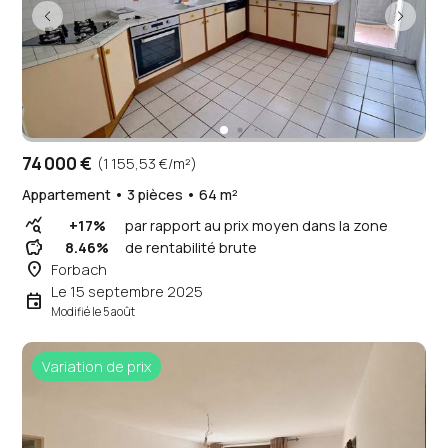
74 000 €
(1 155,53 €/m²)
Appartement • 3 pièces • 64 m²
query_stats
+17%
par rapport au prix moyen dans la zone
savings
8.46%
de rentabilité brute
place
Forbach
Le 15 septembre 2025
event
Modifié le 5 août
Variation de prix