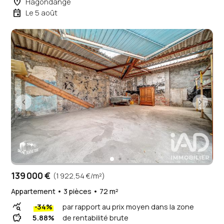
place
Hagondange
event
Le 5 août
139 000 €
(1 922,54 €/m²)
Appartement • 3 pièces • 72 m²
query_stats
-34%
par rapport au prix moyen dans la zone
savings
5.88%
de rentabilité brute