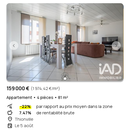
159 000 €
(1 974,42 €/m²)
Appartement • 4 pièces • 81 m²
query_stats
-22%
par rapport au prix moyen dans la zone
savings
7.47%
de rentabilité brute
place
Thionville
event
Le 5 août