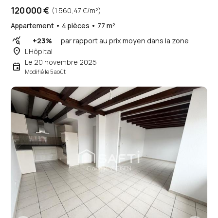
120 000 €
(1 560,47 €/m²)
Appartement • 4 pièces • 77 m²
query_stats
+23%
par rapport au prix moyen dans la zone
place
L'Hôpital
Le 20 novembre 2025
event
Modifié le 5 août