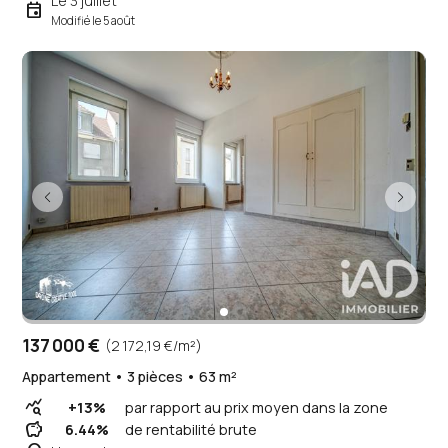
Le 3 juillet
event
Modifié le 5 août
137 000 €
(2 172,19 €/m²)
Appartement • 3 pièces • 63 m²
query_stats
+13%
par rapport au prix moyen dans la zone
savings
6.44%
de rentabilité brute