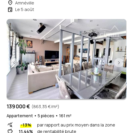
place
Amnéville
event
Le 5 août
139 000 €
(863,35 €/m²)
Appartement • 5 pièces • 161 m²
query_stats
-13%
par rapport au prix moyen dans la zone
savings
11.44%
de rentabilité brute