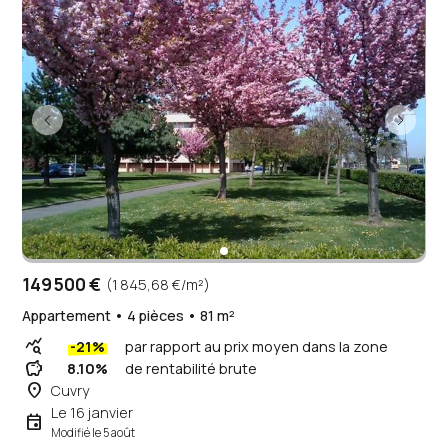
149 500 €
(1 845,68 €/m²)
Appartement • 4 pièces • 81 m²
query_stats
-21%
par rapport au prix moyen dans la zone
savings
8.10%
de rentabilité brute
place
Cuvry
Le 16 janvier
event
Modifié le 5 août