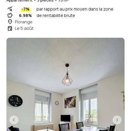
query_stats
-7%
par rapport au prix moyen dans la zone
savings
6.98%
de rentabilité brute
place
Florange
event
Le 5 août