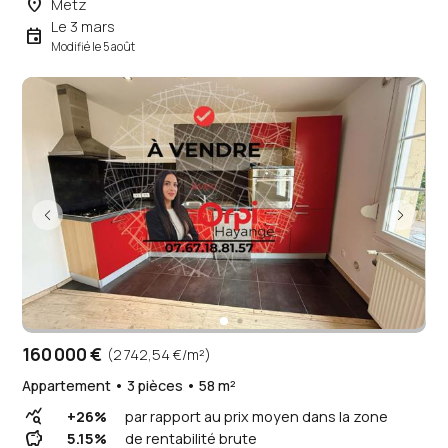
place
Metz
Le 3 mars
event
Modifié le 5 août
160 000 €
(2 742,54 €/m²)
Appartement • 3 pièces • 58 m²
query_stats
+26%
par rapport au prix moyen dans la zone
savings
5.15%
de rentabilité brute