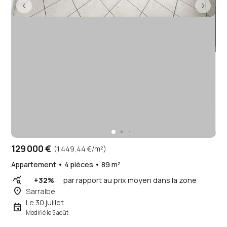
129 000 €
(1 449,44 €/m²)
Appartement • 4 pièces • 89 m²
query_stats
+32%
par rapport au prix moyen dans la zone
place
Sarralbe
Le 30 juillet
event
Modifié le 5 août