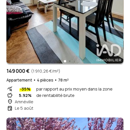
149 000 €
(1 910,26 €/m²)
Appartement • 4 pièces • 78 m²
query_stats
-35%
par rapport au prix moyen dans la zone
savings
5.92%
de rentabilité brute
place
Amnéville
event
Le 5 août