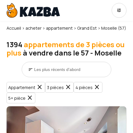
tune
Accueil
›
acheter
›
appartement
›
Grand Est
›
Moselle (57)
1394
appartements de 3 pièces ou
plus
à vendre dans le 57 - Moselle
sort
close
close
close
Appartement
3 pièces
4 pièces
close
5+ pièce