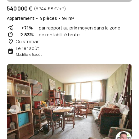
540 000 €
(5 744,68 €/m²)
Appartement • 4 pièces • 94 m²
query_stats
+71%
par rapport au prix moyen dans la zone
savings
2.83%
de rentabilité brute
place
Ouistreham
Le 1er août
event
Modifié le 5 août