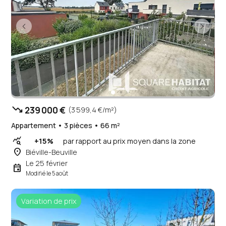
trending_down
239 000 €
(3 599,4 €/m²)
Appartement • 3 pièces • 66 m²
query_stats
+15%
par rapport au prix moyen dans la zone
place
Biéville-Beuville
Le 25 février
event
Modifié le 5 août
Variation de prix