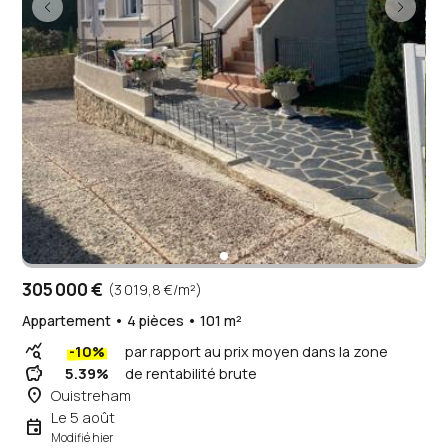
305 000 €
(3 019,8 €/m²)
Appartement • 4 pièces • 101 m²
query_stats
-10%
par rapport au prix moyen dans la zone
savings
5.39%
de rentabilité brute
place
Ouistreham
Le 5 août
event
Modifié hier