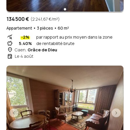
134 500 €
(2 241,67 €/m²)
Appartement • 3 pièces • 60 m²
query_stats
-2%
par rapport au prix moyen dans la zone
savings
5.40%
de rentabilité brute
place
Caen,
Grâce de Dieu
event
Le 4 août