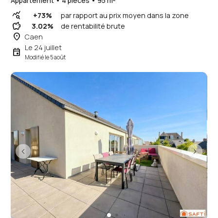
Appartement • 4 pièces • 95 m²
query_stats
+73%
par rapport au prix moyen dans la zone
savings
3.02%
de rentabilité brute
place
Caen
Le 24 juillet
event
Modifié le 5 août