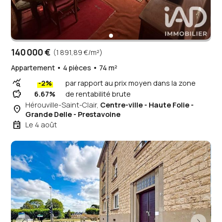
140 000 €
(1 891,89 €/m²)
Appartement • 4 pièces • 74 m²
query_stats
-2%
par rapport au prix moyen dans la zone
savings
6.67%
de rentabilité brute
Hérouville-Saint-Clair,
Centre-ville - Haute Folie -
place
Grande Delle - Prestavoine
event
Le 4 août