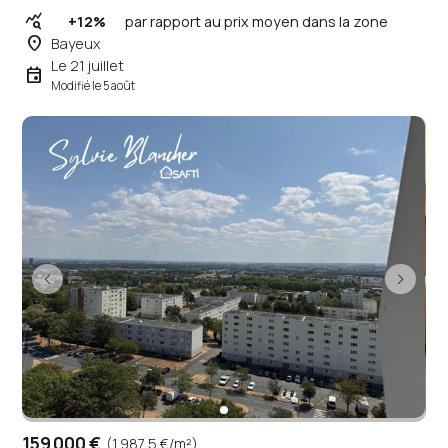
query_stats
+12%
par rapport au prix moyen dans la zone
place
Bayeux
Le 21 juillet
event
Modifié le 5 août
159 000 €
(1 987,5 €/m²)