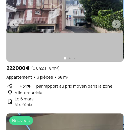
222 000 €
(5 842,11 €/m²)
Appartement • 3 pièces • 38 m²
query_stats
+31%
par rapport au prix moyen dans la zone
place
Villers-sur-Mer
Le 6 mars
event
Modifié hier
Nouveau