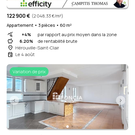
122 900 €
(2 048,33 €/m²)
Appartement • 3 pièces • 60 m²
query_stats
+4%
par rapport au prix moyen dans la zone
savings
6.20%
de rentabilité brute
place
Hérouville-Saint-Clair
event
Le 4 août
Variation de prix