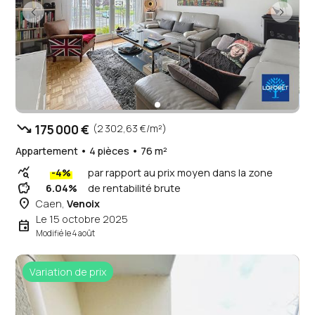
trending_down
175 000 €
(2 302,63 €/m²)
Appartement • 4 pièces • 76 m²
query_stats
-4%
par rapport au prix moyen dans la zone
savings
6.04%
de rentabilité brute
place
Caen,
Venoix
Le 15 octobre 2025
event
Modifié le 4 août
Variation de prix