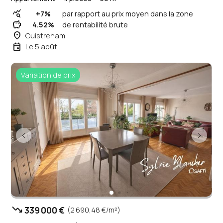
query_stats
+7%
par rapport au prix moyen dans la zone
savings
4.52%
de rentabilité brute
place
Ouistreham
event
Le 5 août
Variation de prix
trending_down
339 000 €
(2 690,48 €/m²)