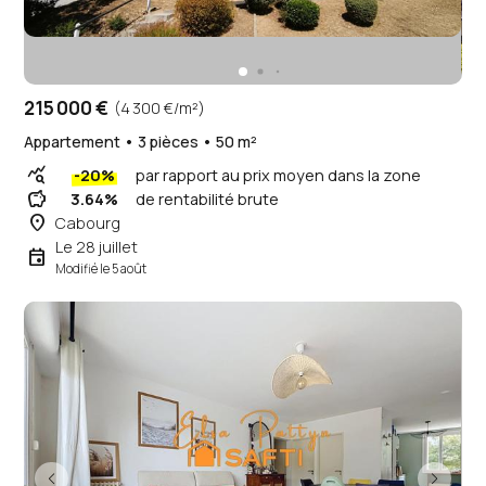
215 000 €
(4 300 €/m²)
Appartement • 3 pièces • 50 m²
query_stats
-20%
par rapport au prix moyen dans la zone
savings
3.64%
de rentabilité brute
place
Cabourg
Le 28 juillet
event
Modifié le 5 août