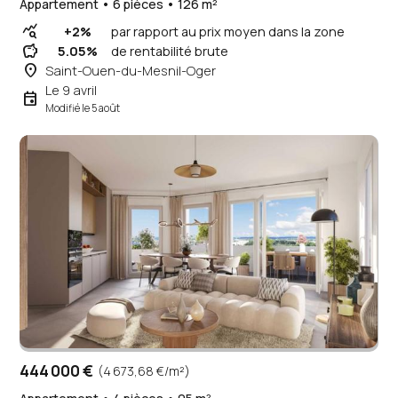
Appartement • 6 pièces • 126 m²
query_stats
+2%
par rapport au prix moyen dans la zone
savings
5.05%
de rentabilité brute
place
Saint-Ouen-du-Mesnil-Oger
Le 9 avril
event
Modifié le 5 août
444 000 €
(4 673,68 €/m²)