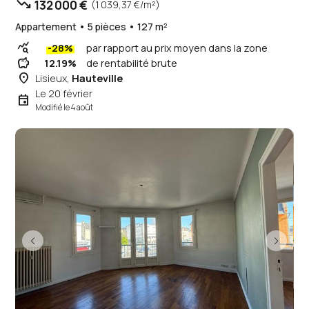
trending_down
132 000 €
(1 039,37 €/m²)
Appartement • 5 pièces • 127 m²
query_stats
-28%
par rapport au prix moyen dans la zone
savings
12.19%
de rentabilité brute
place
Lisieux,
Hauteville
Le 20 février
event
Modifié le 4 août