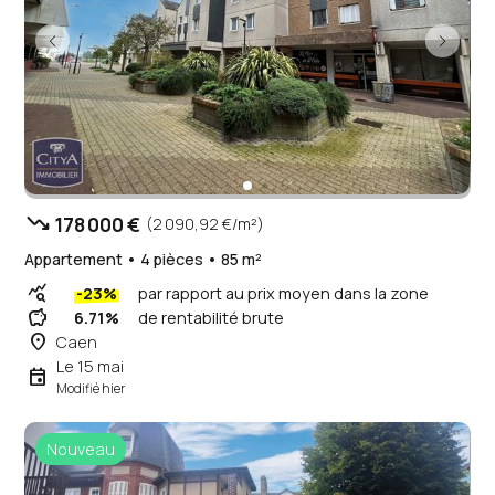
trending_down
178 000 €
(2 090,92 €/m²)
Appartement • 4 pièces • 85 m²
query_stats
-23%
par rapport au prix moyen dans la zone
savings
6.71%
de rentabilité brute
place
Caen
Le 15 mai
event
Modifié hier
Nouveau