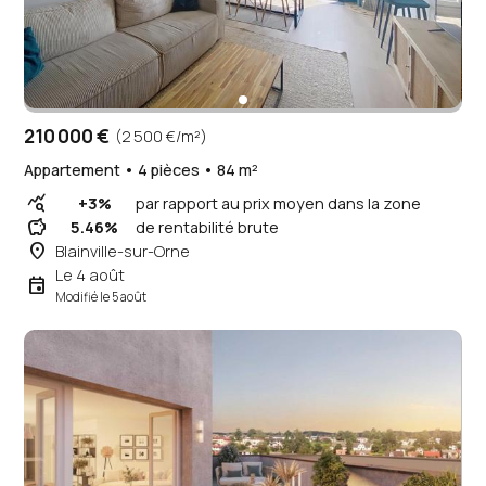
210 000 €
(2 500 €/m²)
Appartement • 4 pièces • 84 m²
query_stats
+3%
par rapport au prix moyen dans la zone
savings
5.46%
de rentabilité brute
place
Blainville-sur-Orne
Le 4 août
event
Modifié le 5 août