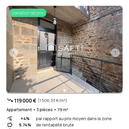
Variation de prix
trending_down
119 000 €
(1 506,33 €/m²)
Appartement • 3 pièces • 79 m²
query_stats
+4%
par rapport au prix moyen dans la zone
savings
5.74%
de rentabilité brute