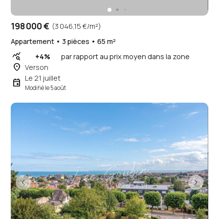
198 000 €
(3 046,15 €/m²)
Appartement • 3 pièces • 65 m²
query_stats
+4%
par rapport au prix moyen dans la zone
place
Verson
Le 21 juillet
event
Modifié le 5 août