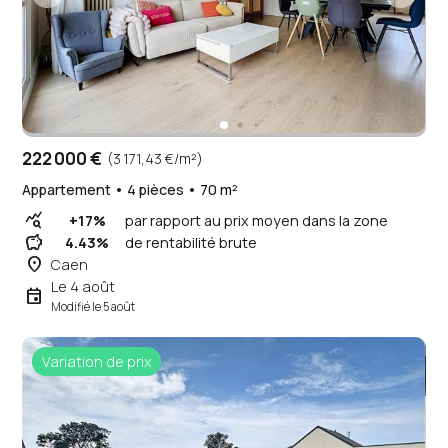
222 000 €
(3 171,43 €/m²)
Appartement • 4 pièces • 70 m²
query_stats
+17%
par rapport au prix moyen dans la zone
savings
4.43%
de rentabilité brute
place
Caen
Le 4 août
event
Modifié le 5 août
Variation de prix