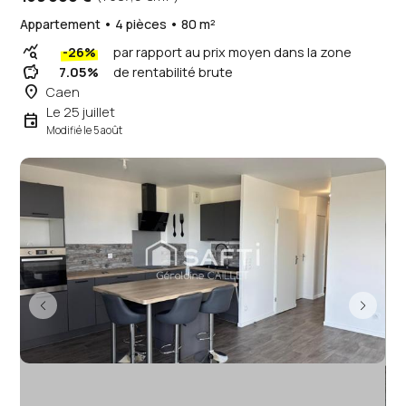
Appartement • 4 pièces • 80 m²
query_stats
-26%
par rapport au prix moyen dans la zone
savings
7.05%
de rentabilité brute
place
Caen
Le 25 juillet
event
Modifié le 5 août