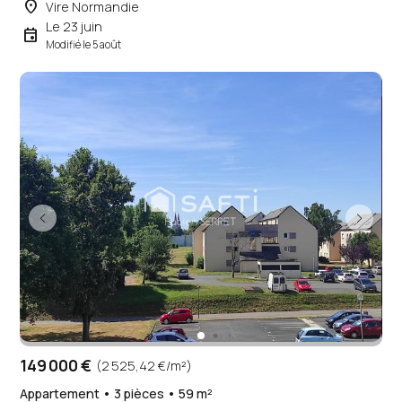
place
Vire Normandie
Le 23 juin
event
Modifié le 5 août
149 000 €
(2 525,42 €/m²)
Appartement • 3 pièces • 59 m²