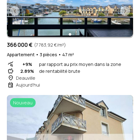
366 000 €
(7 783,92 €/m²)
Appartement • 3 pièces • 47 m²
query_stats
+9%
par rapport au prix moyen dans la zone
savings
2.89%
de rentabilité brute
place
Deauville
event
Aujourd'hui
Nouveau