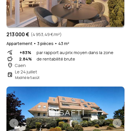
213 000 €
(4 953,49 €/m²)
Appartement • 3 pièces • 43 m²
query_stats
+83%
par rapport au prix moyen dans la zone
savings
2.84%
de rentabilité brute
place
Caen
Le 24 juillet
event
Modifié le 5 août