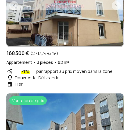
168 500 €
(2 717,74 €/m²)
Appartement • 3 pièces • 62 m²
query_stats
-1%
par rapport au prix moyen dans la zone
place
Douvres-la-Délivrande
event
Hier
Variation de prix