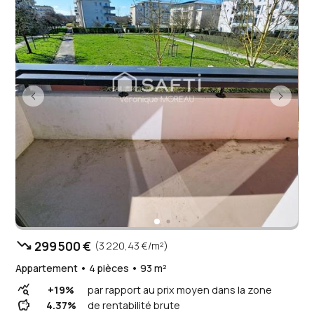
trending_down
299 500 €
(3 220,43 €/m²)
Appartement • 4 pièces • 93 m²
query_stats
+19%
par rapport au prix moyen dans la zone
savings
4.37%
de rentabilité brute