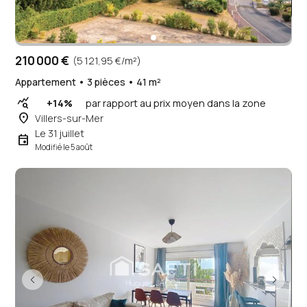
210 000 €
(5 121,95 €/m²)
Appartement • 3 pièces • 41 m²
query_stats
+14%
par rapport au prix moyen dans la zone
place
Villers-sur-Mer
Le 31 juillet
event
Modifié le 5 août