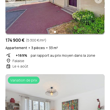
174 900 €
(5 300 €/m²)
Appartement • 3 pièces • 33 m²
query_stats
+169%
par rapport au prix moyen dans la zone
place
Falaise
event
Le 4 août
Variation de prix