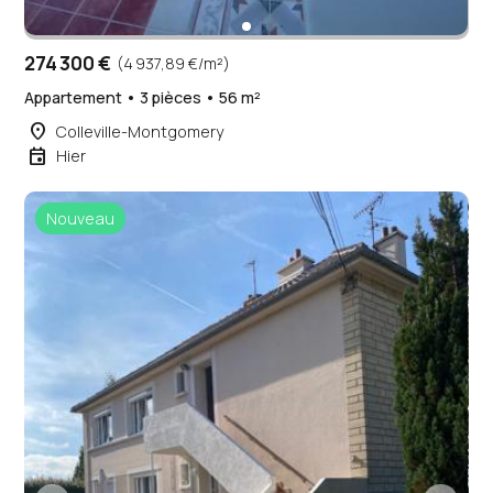
274 300 €
(4 937,89 €/m²)
Appartement • 3 pièces • 56 m²
place
Colleville-Montgomery
event
Hier
Nouveau