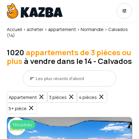
tune
Accueil
›
acheter
›
appartement
›
Normandie
›
Calvados
(14)
1020
appartements de 3 pièces ou
plus
à vendre dans le 14 - Calvados
sort
close
close
close
Appartement
3 pièces
4 pièces
close
5+ pièce
Nouveau