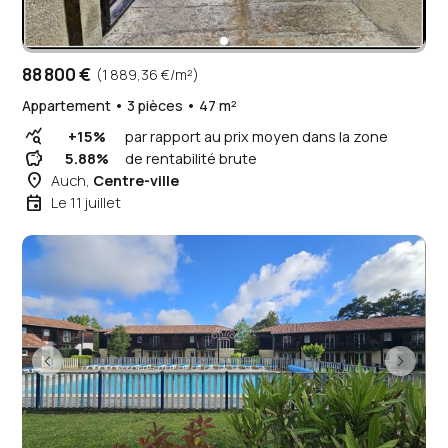
88 800 €
(1 889,36 €/m²)
Appartement • 3 pièces • 47 m²
query_stats
+15%
par rapport au prix moyen dans la zone
savings
5.88%
de rentabilité brute
place
Auch,
Centre-ville
event
Le 11 juillet