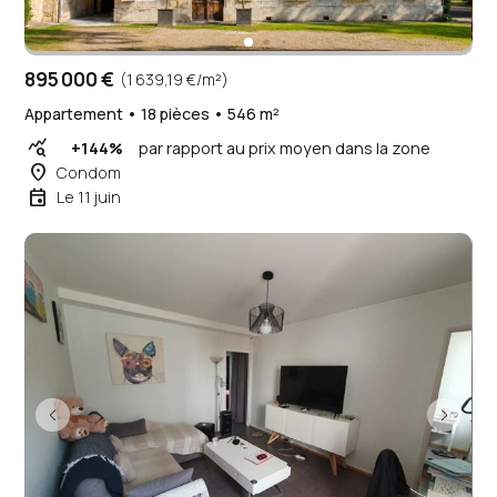
895 000 €
(1 639,19 €/m²)
Appartement • 18 pièces • 546 m²
query_stats
+144%
par rapport au prix moyen dans la zone
place
Condom
event
Le 11 juin