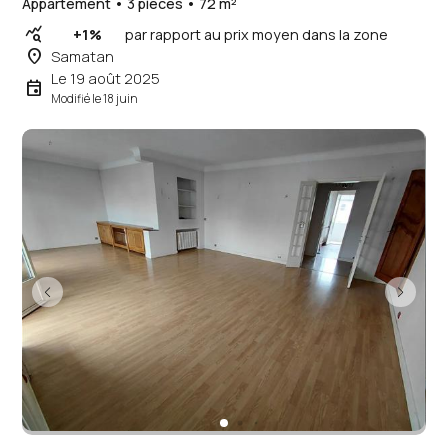
Appartement • 3 pièces • 72 m²
query_stats
+1%
par rapport au prix moyen dans la zone
place
Samatan
Le 19 août 2025
event
Modifié le 18 juin