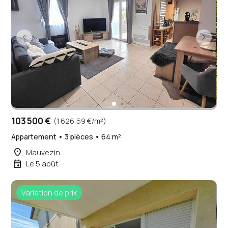
103 500 €
(1 626,59 €/m²)
Appartement • 3 pièces • 64 m²
place
Mauvezin
event
Le 5 août
Variation de prix