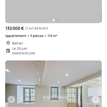
132 000 €
(1 147,83 €/m²)
Appartement • 5 pièces • 115 m²
place
Barran
Le 26 juin
event
Modifié le 25 juillet