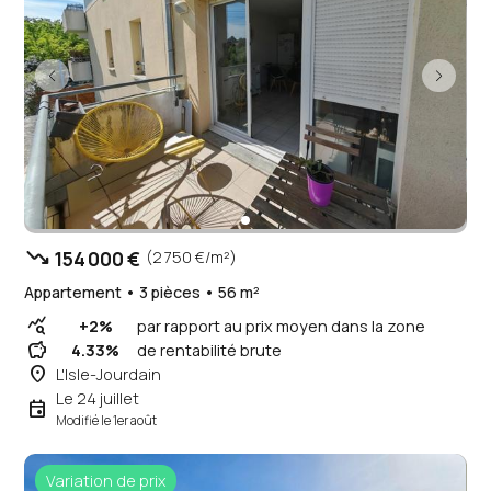
trending_down
154 000 €
(2 750 €/m²)
Appartement • 3 pièces • 56 m²
query_stats
+2%
par rapport au prix moyen dans la zone
savings
4.33%
de rentabilité brute
place
L'Isle-Jourdain
Le 24 juillet
event
Modifié le 1er août
Variation de prix