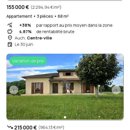
155 000 €
(2 294,94 €/m²)
Appartement • 3 pièces • 68 m²
query_stats
+38%
par rapport au prix moyen dans la zone
savings
4.87%
de rentabilité brute
place
Auch,
Centre-ville
event
Le 30 juin
Variation de prix
trending_down
215 000 €
(964,13 €/m²)