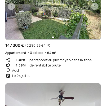
147 000 €
(2 296,88 €/m²)
Appartement • 3 pièces • 64 m²
query_stats
+38%
par rapport au prix moyen dans la zone
savings
4.89%
de rentabilité brute
place
Auch
event
Le 24 juillet