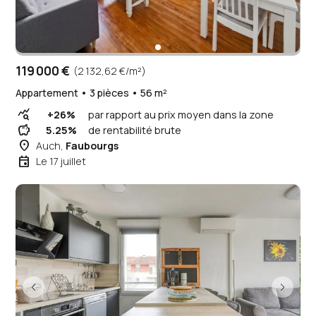
119 000 €
(2 132,62 €/m²)
Appartement • 3 pièces • 56 m²
query_stats
+26%
par rapport au prix moyen dans la zone
savings
5.25%
de rentabilité brute
place
Auch,
Faubourgs
event
Le 17 juillet