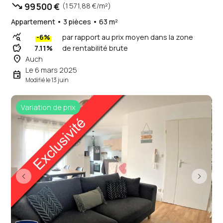
trending_down
99 500 €
(1 571,88 €/m²)
Appartement • 3 pièces • 63 m²
query_stats
-6%
par rapport au prix moyen dans la zone
savings
7.11%
de rentabilité brute
place
Auch
Le 6 mars 2025
event
Modifié le 13 juin
Variation de prix