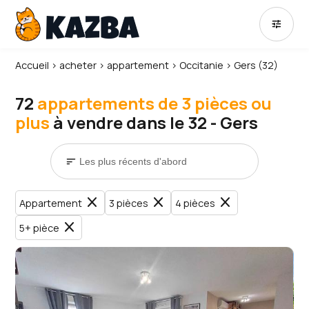
tune
Accueil
›
acheter
›
appartement
›
Occitanie
›
Gers (32)
72
appartements de 3 pièces ou
plus
à vendre dans le 32 - Gers
sort
close
close
close
Appartement
3 pièces
4 pièces
close
5+ pièce