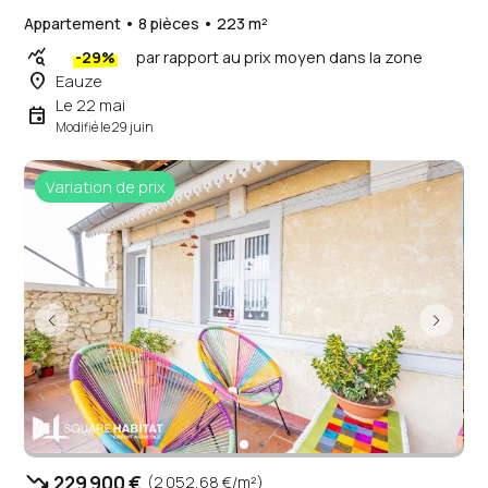
Appartement • 8 pièces • 223 m²
query_stats
-29%
par rapport au prix moyen dans la zone
place
Eauze
Le 22 mai
event
Modifié le 29 juin
Variation de prix
trending_down
229 900 €
(2 052,68 €/m²)