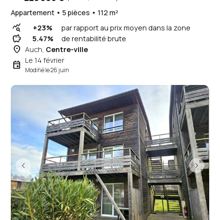
Appartement • 5 pièces • 112 m²
query_stats
+23%
par rapport au prix moyen dans la zone
savings
5.47%
de rentabilité brute
place
Auch,
Centre-ville
Le 14 février
event
Modifié le 26 juin