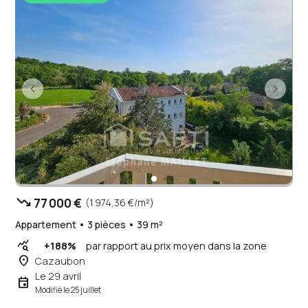
trending_down
77 000 €
(1 974,36 €/m²)
Appartement • 3 pièces • 39 m²
query_stats
+188%
par rapport au prix moyen dans la zone
place
Cazaubon
Le 29 avril
event
Modifié le 25 juillet