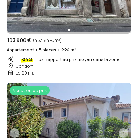
103 900 €
(463,84 €/m²)
Appartement • 5 pièces • 224 m²
query_stats
-34%
par rapport au prix moyen dans la zone
place
Condom
event
Le 29 mai
Variation de prix