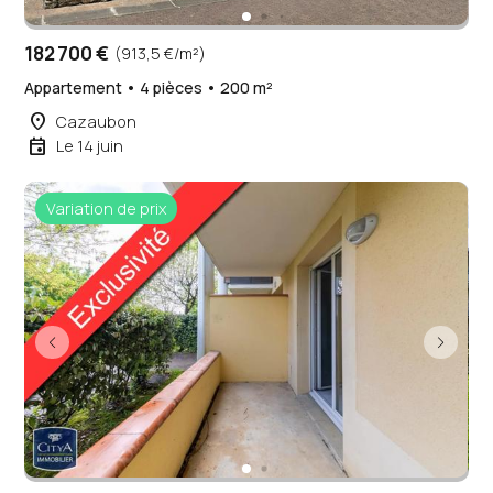
182 700 €
(913,5 €/m²)
Appartement • 4 pièces • 200 m²
place
Cazaubon
event
Le 14 juin
Variation de prix