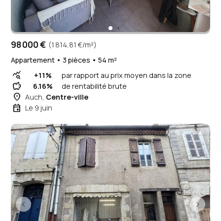
98 000 €
(1 814,81 €/m²)
Appartement • 3 pièces • 54 m²
query_stats
+11%
par rapport au prix moyen dans la zone
savings
6.16%
de rentabilité brute
place
Auch,
Centre-ville
event
Le 9 juin