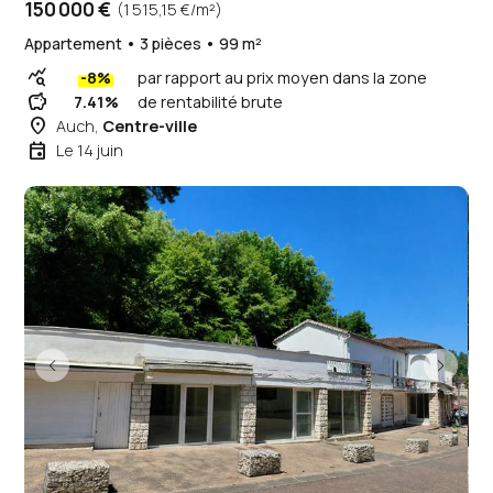
150 000 €
(1 515,15 €/m²)
Appartement • 3 pièces • 99 m²
query_stats
-8%
par rapport au prix moyen dans la zone
savings
7.41%
de rentabilité brute
place
Auch,
Centre-ville
event
Le 14 juin