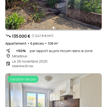
trending_down
135 000 €
(1 247,8 €/m²)
Appartement • 6 pièces • 108 m²
query_stats
+50%
par rapport au prix moyen dans la zone
place
Miradoux
Le 26 novembre 2025
event
Modifié le 26 mai
Variation de prix