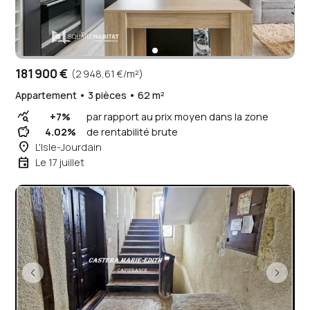
181 900 €
(2 948,61 €/m²)
Appartement • 3 pièces • 62 m²
query_stats
+7%
par rapport au prix moyen dans la zone
savings
4.02%
de rentabilité brute
place
L'Isle-Jourdain
event
Le 17 juillet