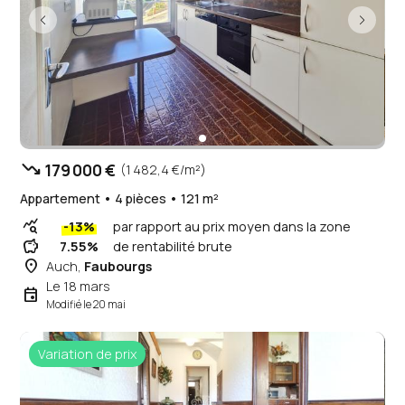
trending_down
179 000 €
(1 482,4 €/m²)
Appartement • 4 pièces • 121 m²
query_stats
-13%
par rapport au prix moyen dans la zone
savings
7.55%
de rentabilité brute
place
Auch,
Faubourgs
Le 18 mars
event
Modifié le 20 mai
Variation de prix