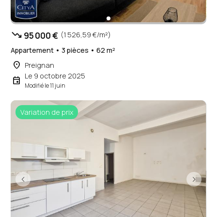
trending_down
95 000 €
(1 526,59 €/m²)
Appartement • 3 pièces • 62 m²
place
Preignan
Le 9 octobre 2025
event
Modifié le 11 juin
Variation de prix