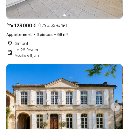
trending_down
123 000 €
(1 795,62 €/m²)
Appartement • 3 pièces • 68 m²
place
Gimont
Le 26 février
event
Modifié le 11 juin