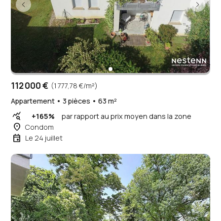
112 000 €
(1 777,78 €/m²)
Appartement • 3 pièces • 63 m²
query_stats
+165%
par rapport au prix moyen dans la zone
place
Condom
event
Le 24 juillet