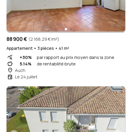
88 900 €
(2 168,29 €/m²)
Appartement • 3 pièces • 41 m²
query_stats
+30%
par rapport au prix moyen dans la zone
savings
5.14%
de rentabilité brute
place
Auch
event
Le 24 juillet