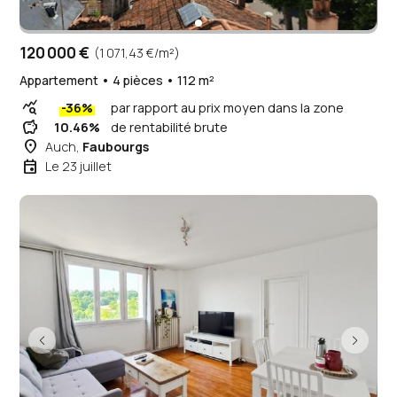
120 000 €
(1 071,43 €/m²)
Appartement • 4 pièces • 112 m²
query_stats
-36%
par rapport au prix moyen dans la zone
savings
10.46%
de rentabilité brute
place
Auch,
Faubourgs
event
Le 23 juillet