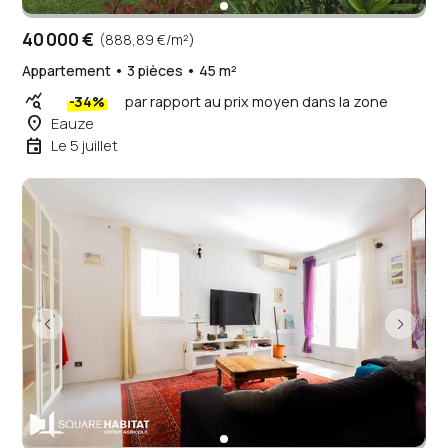
40 000 €
(888,89 €/m²)
Appartement • 3 pièces • 45 m²
query_stats
-34%
par rapport au prix moyen dans la zone
place
Eauze
event
Le 5 juillet