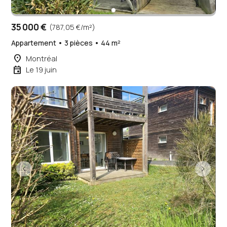
35 000 €
(787,05 €/m²)
Appartement • 3 pièces • 44 m²
place
Montréal
event
Le 19 juin