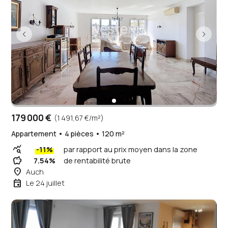
179 000 €
(1 491,67 €/m²)
Appartement • 4 pièces • 120 m²
query_stats
-11%
par rapport au prix moyen dans la zone
savings
7.54%
de rentabilité brute
place
Auch
event
Le 24 juillet