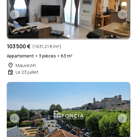
103 500 €
(1 631,21 €/m²)
Appartement • 3 pièces • 63 m²
place
Mauvezin
event
Le 23 juillet