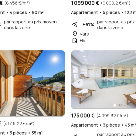
€
1 099 000 €
(8 456 €/m²)
(9 008,2 €/m²)
t • 4 pièces • 90 m²
Appartement • 5 pièces • 122 
par rapport au prix moyen
par rapport au pri
query_stats
%
+91%
dans la zone
dans la zone
place
Vars
event
Hier
175 000 €
(4 099,32 €/m²)
€
(4 516,22 €/m²)
Appartement • 3 pièces • 43 m
t • 3 pièces • 35 m²
par rapport au pri