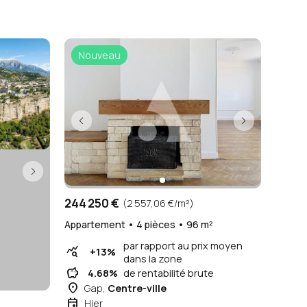
Nouveau
244 250 €
(2 557,06 €/m²)
Appartement • 4 pièces • 96 m²
par rapport au prix moyen
query_stats
+13%
dans la zone
savings
4.68%
de rentabilité brute
place
Gap,
Centre-ville
event
Hier