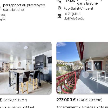
query_stats
+34%
dans la zone
par rapport au prix moyen
%
place
Puy-Saint-Vincent
dans la zone
Le 21 juillet
res
event
Modifié le 5 août
oût
273 000 €
€
(2 405,29 €/m²)
(2 731,59 €/m²)
Appartement • 4 pièces • 114 m
t • 4 pièces • 97 m²