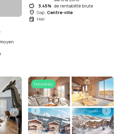
savings
3.45%
de rentabilité brute
place
Gap,
Centre-ville
event
Hier
²
x moyen
e
Nouveau