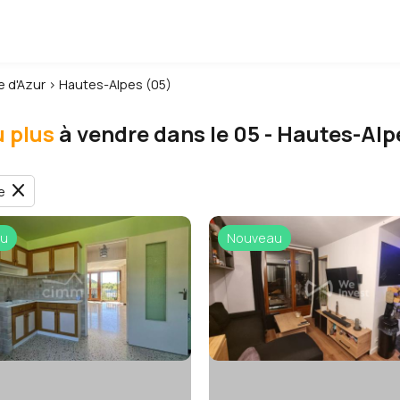
 d'Azur
›
Hautes-Alpes (05)
 plus
à vendre dans le 05 - Hautes-Alp
close
e
u
Nouveau