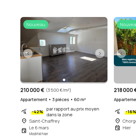
Nouveau
Nouvea
210 000 €
218 000 
(3 500 €/m²)
Appartement • 3 pièces • 60 m²
Appartemen
par rapport au prix moyen
query_stats
query_stats
-42%
-16
dans la zone
place
place
Saint-Chaffrey
Chorg
event
Le 6 mars
Hier
event
Modifié hier