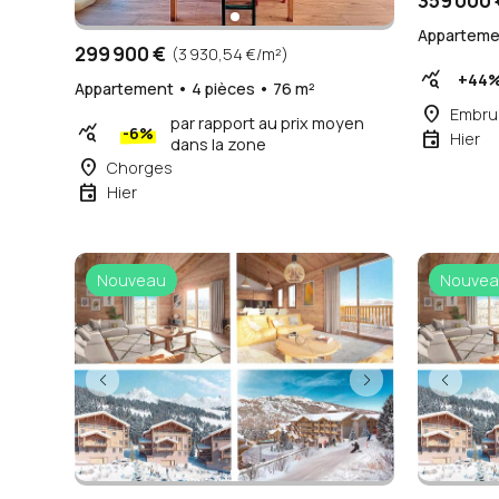
359 000 
Appartemen
299 900 €
(3 930,54 €/m²)
query_stats
+44
Appartement • 4 pièces • 76 m²
place
Embru
par rapport au prix moyen
query_stats
-6%
event
Hier
dans la zone
place
Chorges
event
Hier
Nouveau
Nouvea