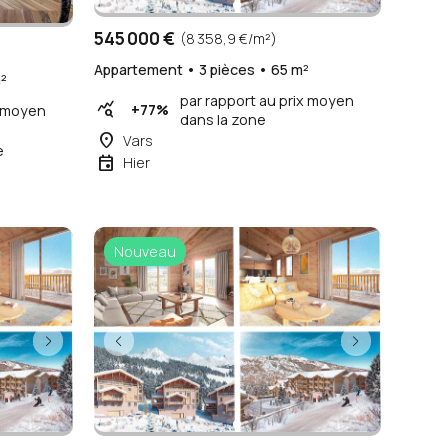
545 000 €
(8 358,9 €/m²)
Appartement • 3 pièces • 65 m²
²
par rapport au prix moyen
query_stats
+77%
x moyen
dans la zone
place
Vars
e
event
Hier
Nouveau