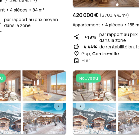
€
(4 298,89 €/m²)
t • 4 pièces • 84 m²
420 000 €
(2 703,4 €/m²)
par rapport au prix moyen
%
Appartement • 4 pièces • 155 m
dans la zone
n
par rapport au pri
query_stats
+19%
dans la zone
savings
4.44%
de rentabilité brut
place
Gap,
Centre-ville
event
Hier
u
Nouveau