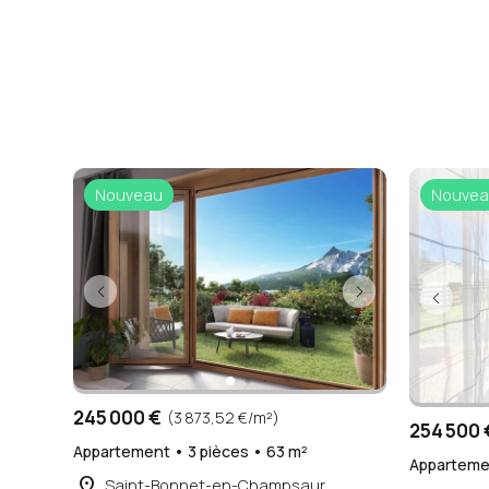
Nouveau
Nouvea
245 000 €
(3 873,52 €/m²)
254 500 
Appartement • 3 pièces • 63 m²
Appartemen
place
Saint-Bonnet-en-Champsaur