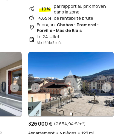
par rapport au prix moyen
query_stats
-10%
dans la zone
savings
4.65%
de rentabilité brute
Briançon,
Chabas - Pramorel -
place
Forville - Mas de Blais
Le 24 juillet
event
Modifié le 5 août
326 000 €
(2 654,94 €/m²)
²
Appartement • 4 pièces • 123 m²