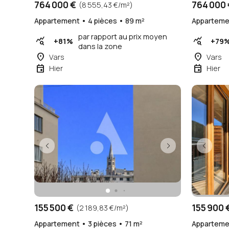
764 000 €
764 000 
(8 555,43 €/m²)
Appartement • 4 pièces • 89 m²
Appartemen
par rapport au prix moyen
query_stats
query_stats
+81%
+79
dans la zone
place
place
Vars
Vars
event
event
Hier
Hier
155 500 €
155 900 
(2 189,83 €/m²)
Appartement • 3 pièces • 71 m²
Appartemen