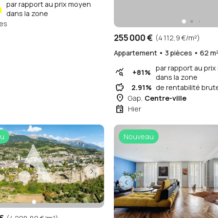
par rapport au prix moyen
%
dans la zone
es
255 000 €
(4 112,9 €/m²)
Appartement • 3 pièces • 62 m
par rapport au pri
query_stats
+81%
dans la zone
savings
2.91%
de rentabilité brut
place
Gap,
Centre-ville
event
Hier
u
Nouveau