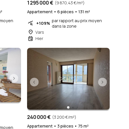
1 295 000 €
(9 870,43 €/m²)
m²
Appartement • 6 pièces • 131 m²
x moyen
par rapport au prix moyen
query_stats
+109%
dans la zone
place
Vars
event
Hier
240 000 €
(3 200 €/m²)
²
Appartement • 3 pièces • 75 m²
x moyen