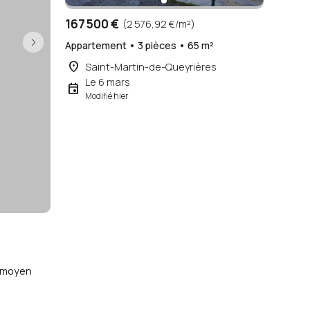
167 500 €
(2 576,92 €/m²)
Appartement • 3 pièces • 65 m²
place
Saint-Martin-de-Queyrières
Le 6 mars
event
Modifié hier
²
x moyen