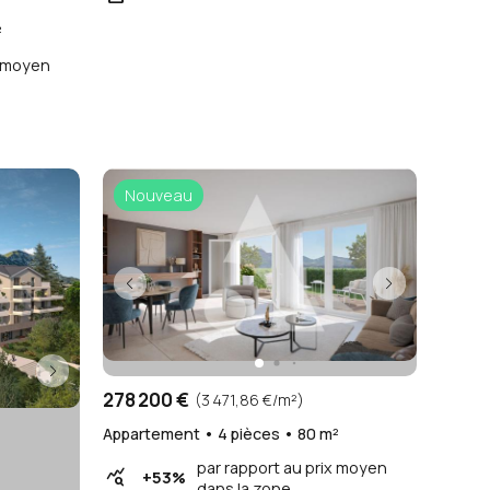
²
x moyen
Nouveau
278 200 €
(3 471,86 €/m²)
Appartement • 4 pièces • 80 m²
par rapport au prix moyen
query_stats
+53%
dans la zone