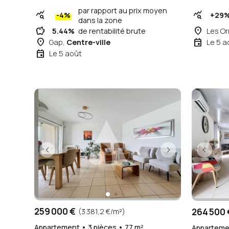
par rapport au prix moyen
query_stats
query_stats
-4%
+29
dans la zone
savings
place
5.44%
de rentabilité brute
Les Or
place
event
Gap,
Centre-ville
Le 5 a
event
Le 5 août
259 000 €
264 500 
(3 381,2 €/m²)
Appartement • 3 pièces • 77 m²
Appartemen