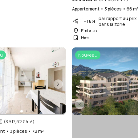
Appartement • 3 pièces • 66 m
par rapport au pri
query_stats
+16%
dans la zone
place
Embrun
event
Hier
u
Nouveau
€
(3 517,62 €/m²)
t • 3 pièces • 72 m²