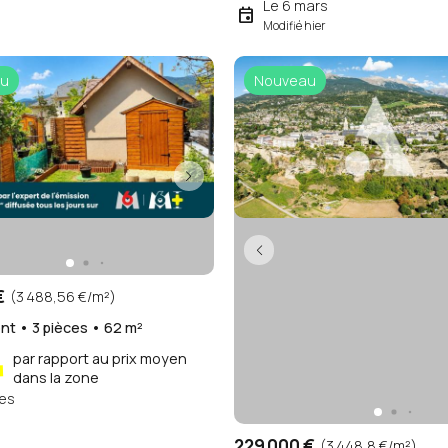
Le 6 mars
event
Modifié hier
u
Nouveau
€
(3 488,56 €/m²)
t • 3 pièces • 62 m²
par rapport au prix moyen
%
dans la zone
es
229 000 €
(3 448,8 €/m²)