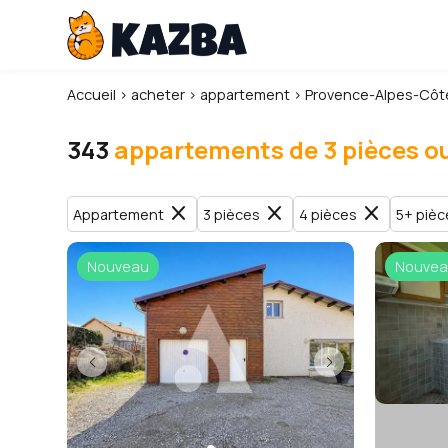
Accueil
›
acheter
›
appartement
›
Provence-Alpes-Côte
343
appartements de 3 pièces ou
close
close
close
Appartement
3 pièces
4 pièces
5+ pièc
Nouveau
Nouvea