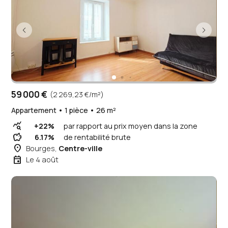
59 000 €
(2 269,23 €/m²)
Appartement • 1 pièce • 26 m²
query_stats
+22%
par rapport au prix moyen dans la zone
savings
6.17%
de rentabilité brute
place
Bourges,
Centre-ville
event
Le 4 août