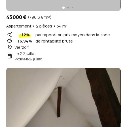
43 000 €
(796,3 €/m²)
Appartement • 2 pièces • 54 m²
query_stats
-12%
par rapport au prix moyen dans la zone
savings
16.94%
de rentabilité brute
place
Vierzon
Le 22 juillet
event
Modifié le 27 juillet