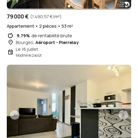
79 000 €
(1 490,57 €/m²)
Appartement • 2 pièces • 53 m²
savings
9.79%
de rentabilité brute
place
Bourges,
Aéroport - Pierrelay
Le 16 juillet
event
Modifié le 2 août