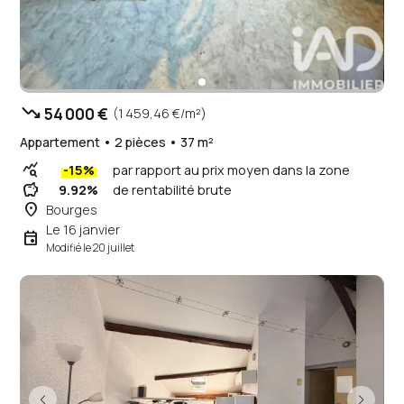
trending_down
54 000 €
(1 459,46 €/m²)
Appartement • 2 pièces • 37 m²
query_stats
-15%
par rapport au prix moyen dans la zone
savings
9.92%
de rentabilité brute
place
Bourges
Le 16 janvier
event
Modifié le 20 juillet