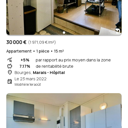
30 000 €
(1 971,09 €/m²)
Appartement • 1 pièce • 15 m²
query_stats
+5%
par rapport au prix moyen dans la zone
savings
7.17%
de rentabilité brute
place
Bourges,
Marais - Hôpital
Le 23 mars 2022
event
Modifié le 1er août