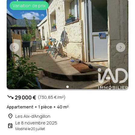
Variation de prix
trending_down
29 000 €
(730,85 €/m²)
Appartement • 1 pièce • 40 m²
place
Les Aix-d'Angillon
Le 8 novembre 2025
event
Modifié le 20 juillet