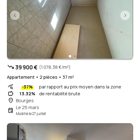
trending_down
39 900 €
(1 078,38 €/m²)
Appartement • 2 pièces • 37 m²
query_stats
-37%
par rapport au prix moyen dans la zone
savings
13.32%
de rentabilité brute
place
Bourges
Le 25 mars
event
Modifié le 27 juillet