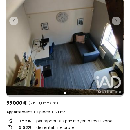
55 000 €
(2 619,05 €/m²)
Appartement • 1 pièce • 21 m²
query_stats
+52%
par rapport au prix moyen dans la zone
savings
5.53%
de rentabilité brute