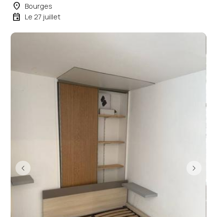
place
Bourges
event
Le 27 juillet