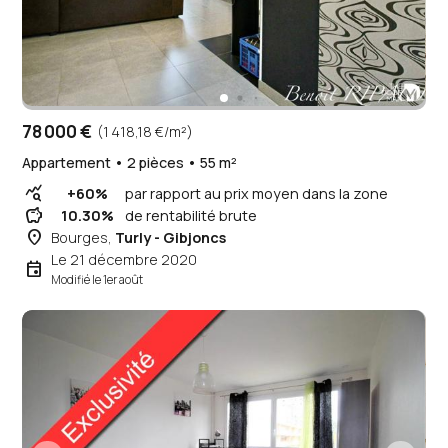
78 000 €
(1 418,18 €/m²)
Appartement • 2 pièces • 55 m²
query_stats
+60%
par rapport au prix moyen dans la zone
savings
10.30%
de rentabilité brute
place
Bourges,
Turly - Gibjoncs
Le 21 décembre 2020
event
Modifié le 1er août