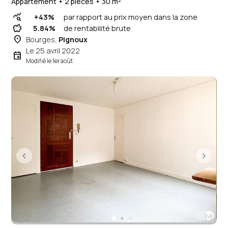
Appartement • 2 pièces • 30 m²
query_stats
+43%
par rapport au prix moyen dans la zone
savings
5.84%
de rentabilité brute
place
Bourges,
Pignoux
Le 25 avril 2022
event
Modifié le 1er août