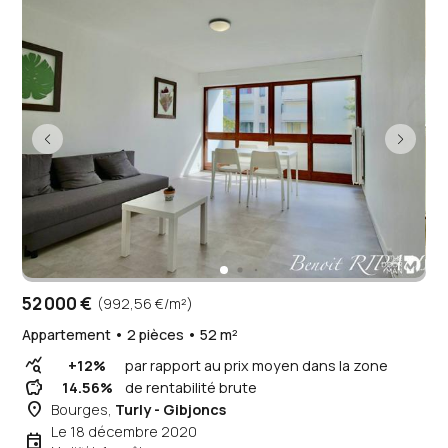
52 000 €
(992,56 €/m²)
Appartement • 2 pièces • 52 m²
query_stats
+12%
par rapport au prix moyen dans la zone
savings
14.56%
de rentabilité brute
place
Bourges,
Turly - Gibjoncs
Le 18 décembre 2020
event