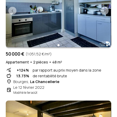
50 000 €
(1 051,52 €/m²)
Appartement • 2 pièces • 48 m²
query_stats
+124%
par rapport au prix moyen dans la zone
savings
13.73%
de rentabilité brute
place
Bourges,
La Chancellerie
Le 12 février 2022
event
Modifié le 1er août