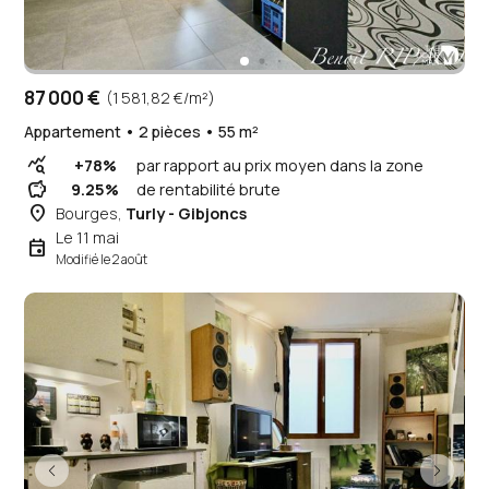
87 000 €
(1 581,82 €/m²)
Appartement • 2 pièces • 55 m²
query_stats
+78%
par rapport au prix moyen dans la zone
savings
9.25%
de rentabilité brute
place
Bourges,
Turly - Gibjoncs
Le 11 mai
event
Modifié le 2 août