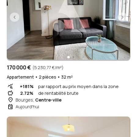
170 000 €
(5 230,77 €/m²)
Appartement • 2 pièces • 32 m²
query_stats
+181%
par rapport au prix moyen dans la zone
savings
2.72%
de rentabilité brute
place
Bourges,
Centre-ville
event
Aujourd'hui