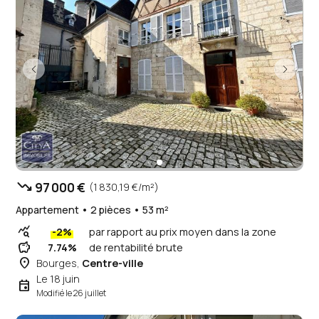
trending_down
97 000 €
(1 830,19 €/m²)
Appartement • 2 pièces • 53 m²
query_stats
-2%
par rapport au prix moyen dans la zone
savings
7.74%
de rentabilité brute
place
Bourges,
Centre-ville
Le 18 juin
event
Modifié le 26 juillet