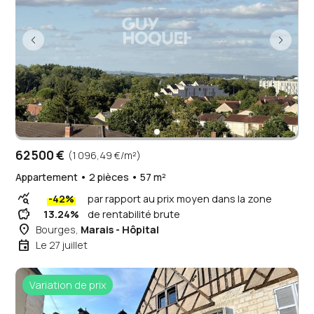
62 500 €
(1 096,49 €/m²)
Appartement • 2 pièces • 57 m²
query_stats
-42%
par rapport au prix moyen dans la zone
savings
13.24%
de rentabilité brute
place
Bourges,
Marais - Hôpital
event
Le 27 juillet
Variation de prix