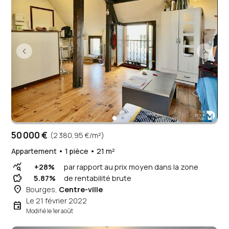
50 000 €
(2 380,95 €/m²)
Appartement • 1 pièce • 21 m²
query_stats
+28%
par rapport au prix moyen dans la zone
savings
5.87%
de rentabilité brute
place
Bourges,
Centre-ville
Le 21 février 2022
event
Modifié le 1er août