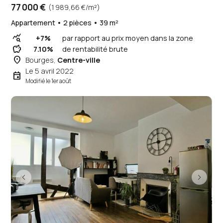
77 000 €
(1 989,66 €/m²)
Appartement • 2 pièces • 39 m²
query_stats
+7%
par rapport au prix moyen dans la zone
savings
7.10%
de rentabilité brute
place
Bourges,
Centre-ville
Le 5 avril 2022
event
Modifié le 1er août