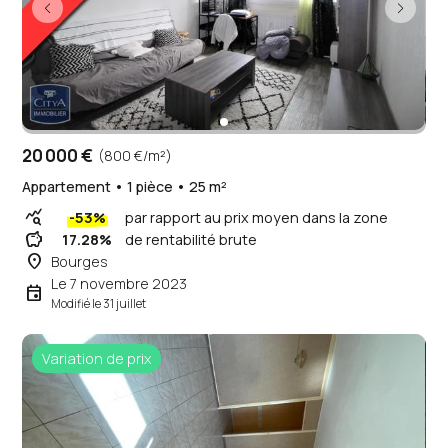
20 000 €
(800 €/m²)
Appartement • 1 pièce • 25 m²
query_stats
-53%
par rapport au prix moyen dans la zone
savings
17.28%
de rentabilité brute
place
Bourges
Le 7 novembre 2023
event
Modifié le 31 juillet
Variation de prix