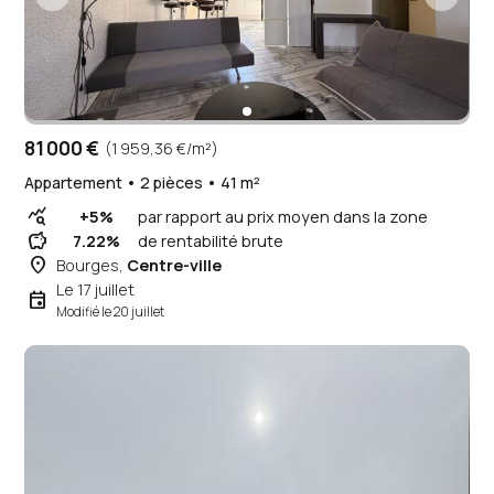
81 000 €
(1 959,36 €/m²)
Appartement • 2 pièces • 41 m²
query_stats
+5%
par rapport au prix moyen dans la zone
savings
7.22%
de rentabilité brute
place
Bourges,
Centre-ville
Le 17 juillet
event
Modifié le 20 juillet