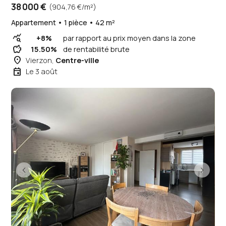
38 000 €
(904,76 €/m²)
Appartement • 1 pièce • 42 m²
query_stats
+8%
par rapport au prix moyen dans la zone
savings
15.50%
de rentabilité brute
place
Vierzon,
Centre-ville
event
Le 3 août