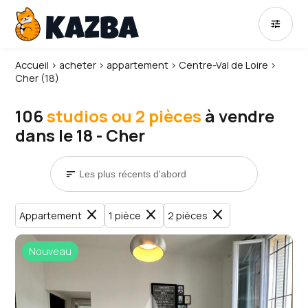
tune
Accueil
›
acheter
›
appartement
›
Centre-Val de Loire
›
Cher (18)
106
studios ou 2 pièces
à vendre
dans le 18 - Cher
sort
close
close
close
Appartement
1 pièce
2 pièces
Nouveau