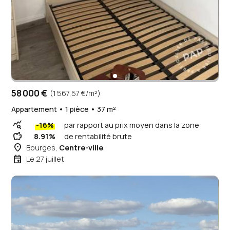
58 000 €
(1 567,57 €/m²)
Appartement • 1 pièce • 37 m²
query_stats
-16%
par rapport au prix moyen dans la zone
savings
8.91%
de rentabilité brute
place
Bourges,
Centre-ville
event
Le 27 juillet