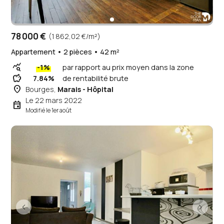
78 000 €
(1 862,02 €/m²)
Appartement • 2 pièces • 42 m²
query_stats
-1%
par rapport au prix moyen dans la zone
savings
7.84%
de rentabilité brute
place
Bourges,
Marais - Hôpital
Le 22 mars 2022
event
Modifié le 1er août