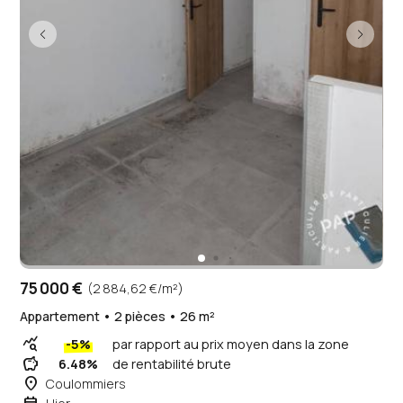
75 000 €
(2 884,62 €/m²)
Appartement • 2 pièces • 26 m²
query_stats
-5%
par rapport au prix moyen dans la zone
savings
6.48%
de rentabilité brute
place
Coulommiers