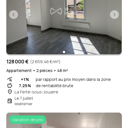
128 000 €
(2 659,46 €/m²)
Appartement • 2 pièces • 48 m²
query_stats
+1%
par rapport au prix moyen dans la zone
savings
7.25%
de rentabilité brute
place
La Ferté-sous-Jouarre
Le 7 juillet
event
Modifié hier
Variation de prix