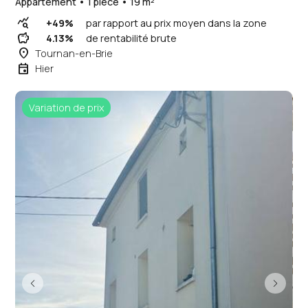
Appartement • 1 pièce • 19 m²
query_stats
+49%
par rapport au prix moyen dans la zone
savings
4.13%
de rentabilité brute
place
Tournan-en-Brie
event
Hier
Variation de prix