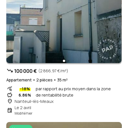
trending_down
100 000 €
(2 866,97 €/m²)
Appartement • 2 pièces • 35 m²
query_stats
-18%
par rapport au prix moyen dans la zone
savings
6.86%
de rentabilité brute
place
Nanteuil-lès-Meaux
Le 2 avril
event
Modifié hier