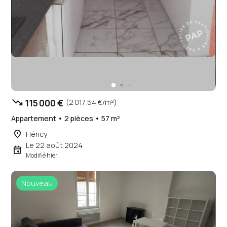
trending_down
115 000 €
(2 017,54 €/m²)
Appartement • 2 pièces • 57 m²
place
Héricy
Le 22 août 2024
event
Modifié hier
Nouveau