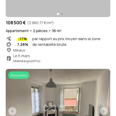
108 500 €
(2 980,77 €/m²)
Appartement • 2 pièces • 36 m²
query_stats
-17%
par rapport au prix moyen dans la zone
savings
7.28%
de rentabilité brute
place
Meaux
Le 5 mars
event
Modifié aujourd'hui
Nouveau