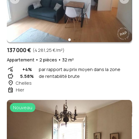
137 000 €
(4 281,25 €/m²)
Appartement • 2 pièces • 32 m²
query_stats
+4%
par rapport au prix moyen dans la zone
savings
5.58%
de rentabilité brute
place
Chelles
event
Hier
Nouveau