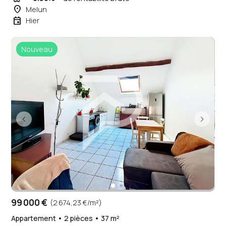
place
Melun
event
Hier
Nouveau
99 000 €
(2 674,23 €/m²)
Appartement • 2 pièces • 37 m²