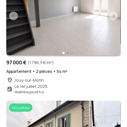
97 000 €
(1 796,3 €/m²)
Appartement • 2 pièces • 54 m²
place
Jouy-sur-Morin
Le 1er juillet 2025
event
Modifié aujourd'hui
Nouveau