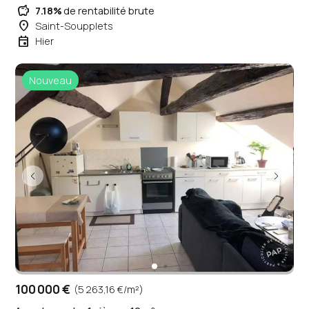
savings
7.18%
de rentabilité brute
place
Saint-Soupplets
event
Hier
Nouveau
100 000 €
(5 263,16 €/m²)