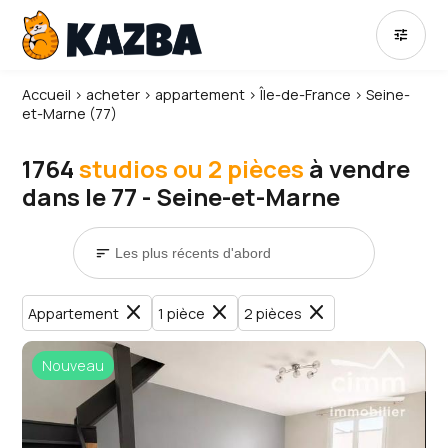
tune
Accueil
›
acheter
›
appartement
›
Île-de-France
›
Seine-
et-Marne (77)
1764
studios ou 2 pièces
à vendre
dans le 77 - Seine-et-Marne
sort
close
close
close
Appartement
1 pièce
2 pièces
Nouveau