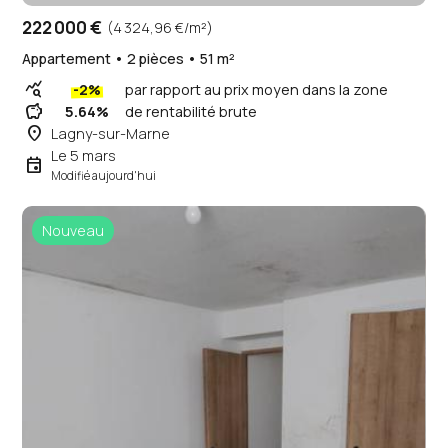
222 000 €
(4 324,96 €/m²)
Appartement • 2 pièces • 51 m²
query_stats
-2%
par rapport au prix moyen dans la zone
savings
5.64%
de rentabilité brute
place
Lagny-sur-Marne
Le 5 mars
event
Modifié aujourd'hui
Nouveau