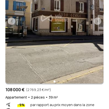
108 000 €
(2 769,23 €/m²)
Appartement • 2 pièces • 39 m²
query_stats
-9%
par rapport au prix moyen dans la zone