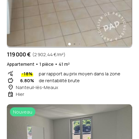
119 000 €
(2 902,44 €/m²)
Appartement • 1 pièce • 41 m²
query_stats
-18%
par rapport au prix moyen dans la zone
savings
6.80%
de rentabilité brute
place
Nanteuil-lès-Meaux
event
Hier
Nouveau