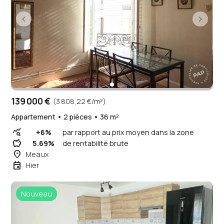
139 000 €
(3 808,22 €/m²)
Appartement • 2 pièces • 36 m²
query_stats
+6%
par rapport au prix moyen dans la zone
savings
5.69%
de rentabilité brute
place
Meaux
event
Hier
Nouveau