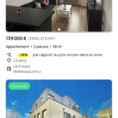
139 000 €
(3 650,21 €/m²)
Appartement • 2 pièces • 38 m²
query_stats
-18%
par rapport au prix moyen dans la zone
place
Charny
Le 6 mars
event
Modifié aujourd'hui
Nouveau