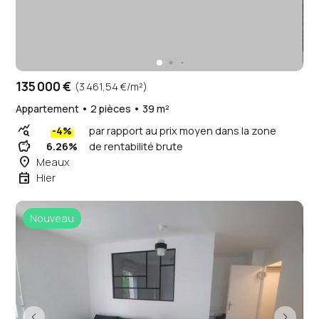
135 000 €
(3 461,54 €/m²)
Appartement • 2 pièces • 39 m²
query_stats
-4%
par rapport au prix moyen dans la zone
savings
6.26%
de rentabilité brute
place
Meaux
event
Hier
Nouveau