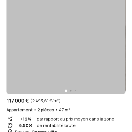
117 000 €
(2 493,61 €/m²)
Appartement • 2 pièces • 47 m²
query_stats
+12%
par rapport au prix moyen dans la zone
savings
6.50%
de rentabilité brute
Provins,
Centre-ville