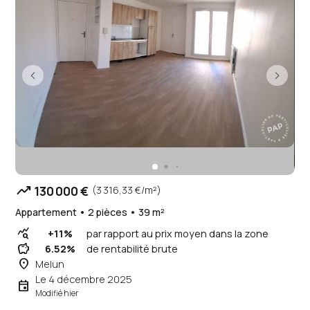
trending_up
130 000 €
(3 316,33 €/m²)
Appartement • 2 pièces • 39 m²
query_stats
+11%
par rapport au prix moyen dans la zone
savings
6.52%
de rentabilité brute
place
Melun
Le 4 décembre 2025
event
Modifié hier