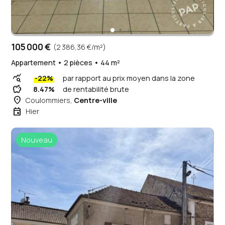
105 000 €
(2 386,36 €/m²)
Appartement • 2 pièces • 44 m²
query_stats
-22%
par rapport au prix moyen dans la zone
savings
8.47%
de rentabilité brute
place
Coulommiers,
Centre-ville
event
Hier
Nouveau