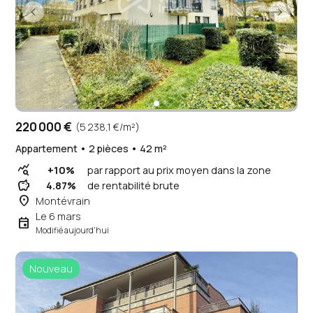
220 000 €
(5 238,1 €/m²)
Appartement • 2 pièces • 42 m²
query_stats
+10%
par rapport au prix moyen dans la zone
savings
4.87%
de rentabilité brute
place
Montévrain
Le 6 mars
event
Modifié aujourd'hui
Nouveau