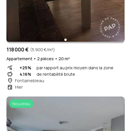
118 000 €
(5 900 €/m²)
Appartement • 2 pièces • 20 m²
query_stats
+25%
par rapport au prix moyen dans la zone
savings
4.16%
de rentabilité brute
place
Fontainebleau
event
Hier
Nouveau