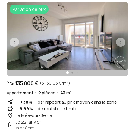
Variation de prix
trending_down
135 000 €
(3 139,53 €/m²)
Appartement • 2 pièces • 43 m²
query_stats
+38%
par rapport au prix moyen dans la zone
savings
6.99%
de rentabilité brute
place
Le Mée-sur-Seine
Le 22 janvier
event
Modifié hier