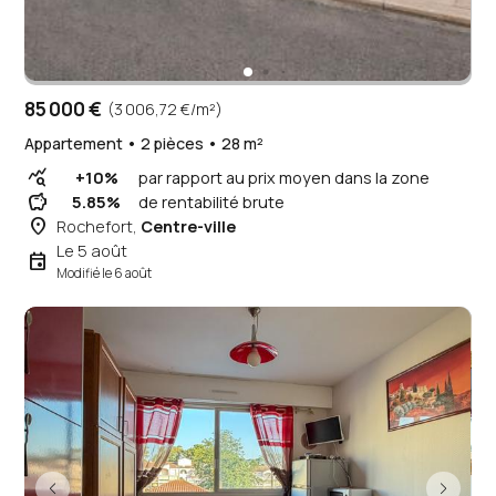
85 000 €
(3 006,72 €/m²)
Appartement • 2 pièces • 28 m²
query_stats
+10%
par rapport au prix moyen dans la zone
savings
5.85%
de rentabilité brute
place
Rochefort,
Centre-ville
Le 5 août
event
Modifié le 6 août