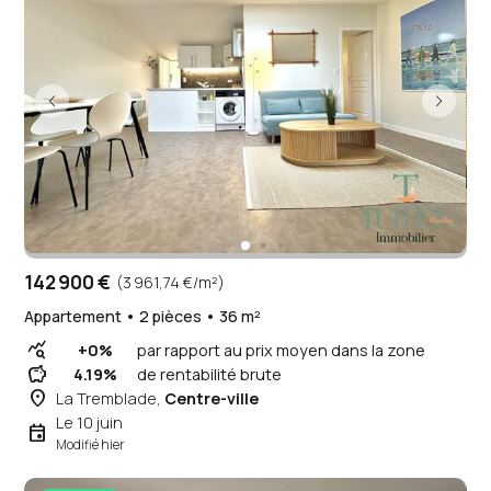
142 900 €
(3 961,74 €/m²)
Appartement • 2 pièces • 36 m²
query_stats
+0%
par rapport au prix moyen dans la zone
savings
4.19%
de rentabilité brute
place
La Tremblade,
Centre-ville
Le 10 juin
event
Modifié hier