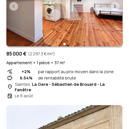
85 000 €
(2 297,3 €/m²)
Appartement • 1 pièce • 37 m²
query_stats
+2%
par rapport au prix moyen dans la zone
savings
6.54%
de rentabilité brute
Saintes,
La Gare - Sébastien de Brouard - La
place
Fenêtre
event
Le 6 août