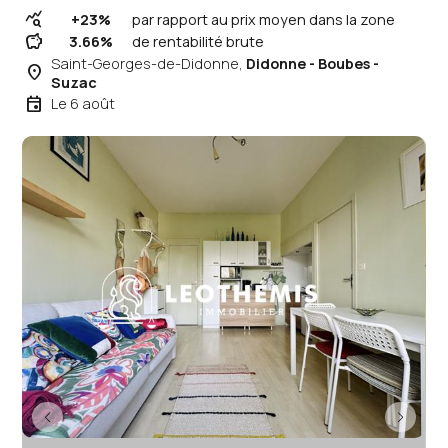
query_stats
+23%
par rapport au prix moyen dans la zone
savings
3.66%
de rentabilité brute
Saint-Georges-de-Didonne,
Didonne - Boubes -
place
Suzac
event
Le 6 août