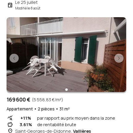
Le 25 juillet
event
Modifié le 8 août
169 600 €
(5 558,83 €/m²)
Appartement • 2 pièces • 31 m²
query_stats
+11%
par rapport au prix moyen dans la zone
savings
3.61%
de rentabilité brute
place
Saint-Georges-de-Didonne,
Vallières