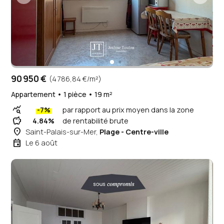
90 950 €
(4 786,84 €/m²)
Appartement • 1 pièce • 19 m²
query_stats
-7%
par rapport au prix moyen dans la zone
savings
4.84%
de rentabilité brute
place
Saint-Palais-sur-Mer,
Plage - Centre-ville
event
Le 6 août