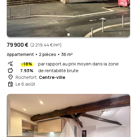
79 900 €
(2 219,44 €/m²)
Appartement • 2 pièces • 36 m²
query_stats
-18%
par rapport au prix moyen dans la zone
savings
7.93%
de rentabilité brute
place
Rochefort,
Centre-ville
event
Le 6 août