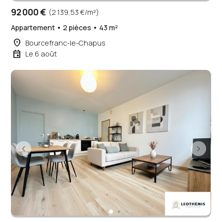
92 000 €
(2 139,53 €/m²)
Appartement • 2 pièces • 43 m²
place
Bourcefranc-le-Chapus
event
Le 6 août