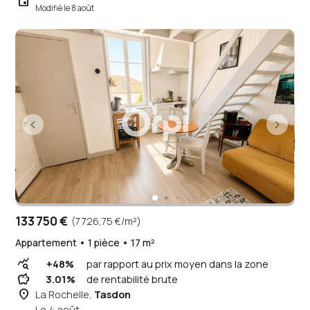
event
Modifié le 8 août
133 750 €
(7 726,75 €/m²)
Appartement • 1 pièce • 17 m²
query_stats
+48%
par rapport au prix moyen dans la zone
savings
3.01%
de rentabilité brute
place
La Rochelle,
Tasdon
Le 4 août