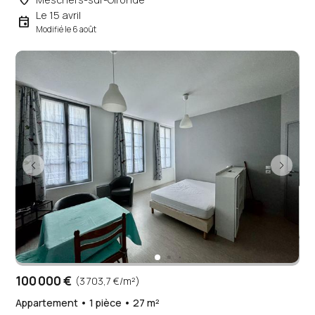
Le 15 avril
event
Modifié le 6 août
100 000 €
(3 703,7 €/m²)
Appartement • 1 pièce • 27 m²