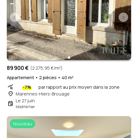
89 900 €
(2 275,95 €/m²)
Appartement • 2 pièces • 40 m²
query_stats
-7%
par rapport au prix moyen dans la zone
place
Marennes-Hiers-Brouage
Le 27 juin
event
Modifié hier
Nouveau