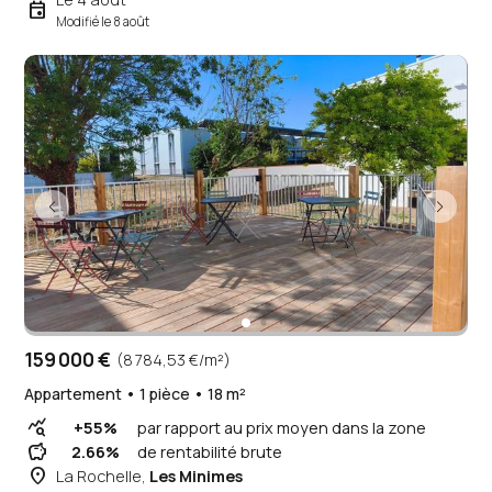
event
Modifié le 8 août
159 000 €
(8 784,53 €/m²)
Appartement • 1 pièce • 18 m²
query_stats
+55%
par rapport au prix moyen dans la zone
savings
2.66%
de rentabilité brute
place
La Rochelle,
Les Minimes