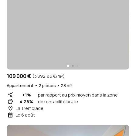
109 000 €
(3 892,86 €/m²)
Appartement • 2 pièces • 28 m²
query_stats
+1%
par rapport au prix moyen dans la zone
savings
4.26%
de rentabilité brute
place
La Tremblade
event
Le 6 août