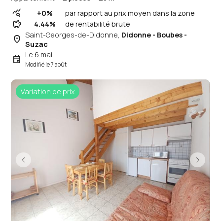
query_stats
+0%
par rapport au prix moyen dans la zone
savings
4.44%
de rentabilité brute
Saint-Georges-de-Didonne,
Didonne - Boubes -
place
Suzac
Le 6 mai
event
Modifié le 7 août
Variation de prix