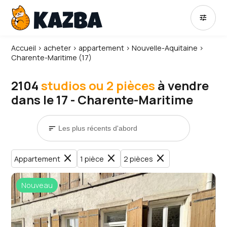
tune
Accueil
›
acheter
›
appartement
›
Nouvelle-Aquitaine
›
Charente-Maritime (17)
2104
studios ou 2 pièces
à vendre
dans le 17 - Charente-Maritime
sort
close
close
close
Appartement
1 pièce
2 pièces
Nouveau