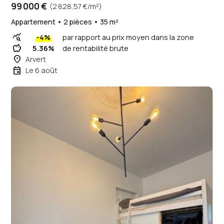
99 000 €
(2 828,57 €/m²)
Appartement • 2 pièces • 35 m²
query_stats
-4%
par rapport au prix moyen dans la zone
savings
5.36%
de rentabilité brute
place
Arvert
event
Le 6 août