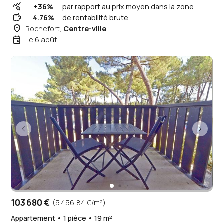
query_stats
+36%
par rapport au prix moyen dans la zone
savings
4.76%
de rentabilité brute
place
Rochefort,
Centre-ville
event
Le 6 août
103 680 €
(5 456,84 €/m²)
Appartement • 1 pièce • 19 m²