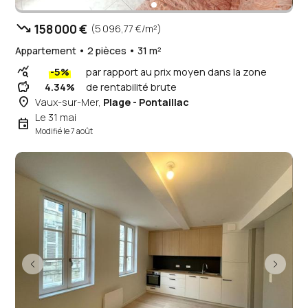
trending_down
158 000 €
(5 096,77 €/m²)
Appartement • 2 pièces • 31 m²
query_stats
-5%
par rapport au prix moyen dans la zone
savings
4.34%
de rentabilité brute
place
Vaux-sur-Mer,
Plage - Pontaillac
Le 31 mai
event
Modifié le 7 août