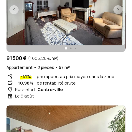
91 500 €
(1 605,26 €/m²)
Appartement • 2 pièces • 57 m²
query_stats
-41%
par rapport au prix moyen dans la zone
savings
10.98%
de rentabilité brute
place
Rochefort,
Centre-ville
event
Le 6 août