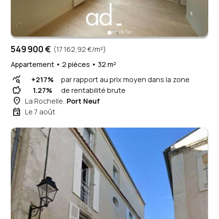
549 900 €
(17 162,92 €/m²)
Appartement • 2 pièces • 32 m²
query_stats
+217%
par rapport au prix moyen dans la zone
savings
1.27%
de rentabilité brute
place
La Rochelle,
Port Neuf
event
Le 7 août