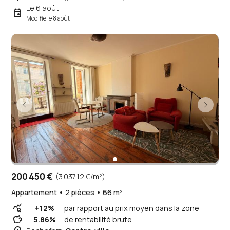
Le 6 août
event
Modifié le 8 août
200 450 €
(3 037,12 €/m²)
Appartement • 2 pièces • 66 m²
query_stats
+12%
par rapport au prix moyen dans la zone
savings
5.86%
de rentabilité brute