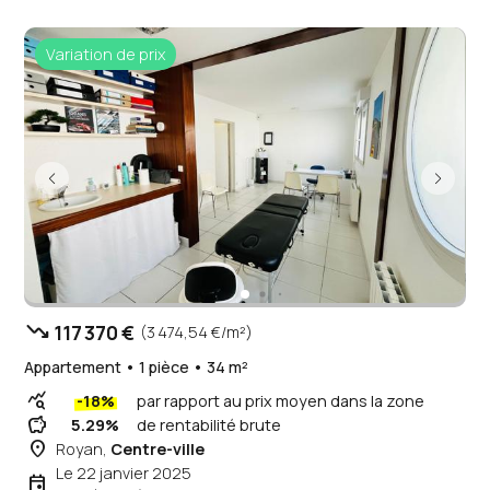
Variation de prix
trending_down
117 370 €
(3 474,54 €/m²)
Appartement • 1 pièce • 34 m²
query_stats
-18%
par rapport au prix moyen dans la zone
savings
5.29%
de rentabilité brute
place
Royan,
Centre-ville
Le 22 janvier 2025
event