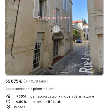
59 675 €
(3 140,79 €/m²)
Appartement • 1 pièce • 19 m²
query_stats
+38%
par rapport au prix moyen dans la zone
savings
4.80%
de rentabilité brute
place
Saintes