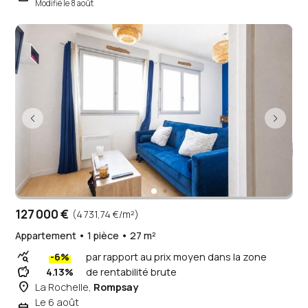
Modifié le 8 août
127 000 €
(4 731,74 €/m²)
Appartement • 1 pièce • 27 m²
query_stats
-6%
par rapport au prix moyen dans la zone
savings
4.13%
de rentabilité brute
place
La Rochelle,
Rompsay
Le 6 août