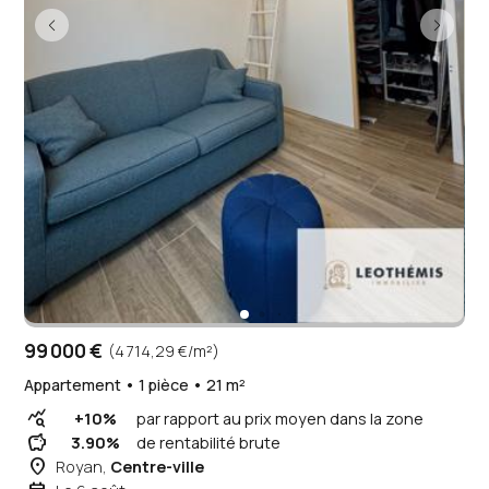
99 000 €
(4 714,29 €/m²)
Appartement • 1 pièce • 21 m²
query_stats
+10%
par rapport au prix moyen dans la zone
savings
3.90%
de rentabilité brute
place
Royan,
Centre-ville