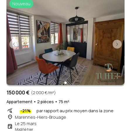
Nouveau
150 000 €
(2 000 €/m²)
Appartement • 2 pièces • 75 m²
query_stats
-21%
par rapport au prix moyen dans la zone
place
Marennes-Hiers-Brouage
Le 25 mars
event
Modifié hier