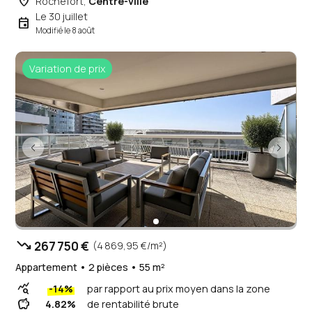
place
Rochefort,
Centre-ville
Le 30 juillet
event
Modifié le 8 août
Variation de prix
trending_down
267 750 €
(4 869,95 €/m²)
Appartement • 2 pièces • 55 m²
query_stats
-14%
par rapport au prix moyen dans la zone
savings
4.82%
de rentabilité brute