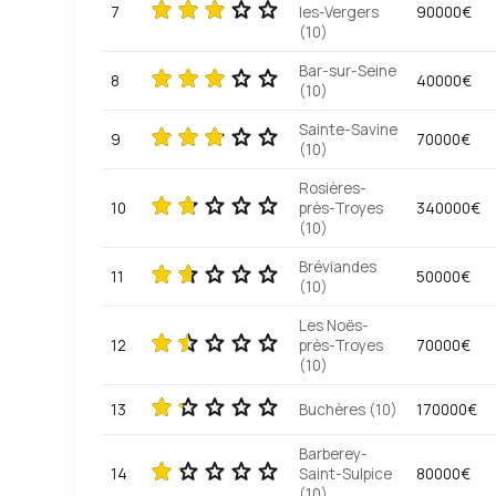
7
les-Vergers
90000€
(10)
Bar-sur-Seine
8
40000€
(10)
Sainte-Savine
9
70000€
(10)
Rosières-
10
près-Troyes
340000€
(10)
Bréviandes
11
50000€
(10)
Les Noës-
12
près-Troyes
70000€
(10)
13
Buchères (10)
170000€
Barberey-
14
Saint-Sulpice
80000€
(10)