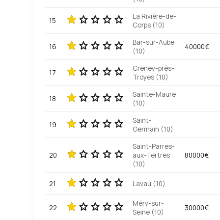
La Rivière-de-
15
Corps (10)
Bar-sur-Aube
16
40000€
(10)
Creney-près-
17
Troyes (10)
Sainte-Maure
18
(10)
Saint-
19
Germain (10)
Saint-Parres-
20
aux-Tertres
80000€
(10)
21
Lavau (10)
Méry-sur-
22
30000€
Seine (10)