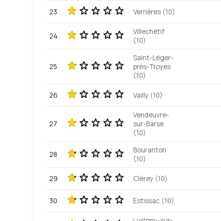
23
Verrières (10)
Villechétif
24
(10)
Saint-Léger-
25
près-Troyes
(10)
26
Vailly (10)
Vendeuvre-
27
sur-Barse
(10)
Bouranton
28
(10)
29
Clérey (10)
30
Estissac (10)
Lusigny-sur-