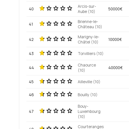
Arcis-sur-
40
50000€
Aube (10)
Brienne-le-
41
Château (10)
Marigny-le-
42
10000€
Châtel (10)
43
Torvilliers (10)
Chaource
44
40000€
(10)
45
Ailleville (10)
46
Bouilly (10)
Bouy-
47
Luxembourg
(10)
Courteranges