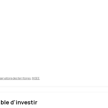
ervatoire des territoires
,
INSEE
.
able d'investir