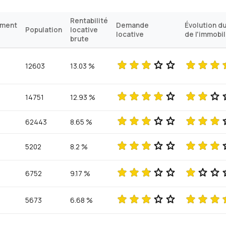
Rentabilité
ement
Demande
Évolution du
Population
locative
locative
de l'immobil
brute
12603
13.03 %
14751
12.93 %
62443
8.65 %
5202
8.2 %
6752
9.17 %
5673
6.68 %