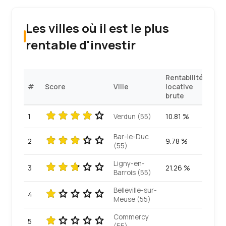
Les villes où il est le plus
rentable d'investir
Rentabilité
#
Score
Ville
locative
brute
1
Verdun (55)
10.81 %
Bar-le-Duc
2
9.78 %
(55)
Ligny-en-
3
21.26 %
Barrois (55)
Belleville-sur-
4
Meuse (55)
Commercy
5