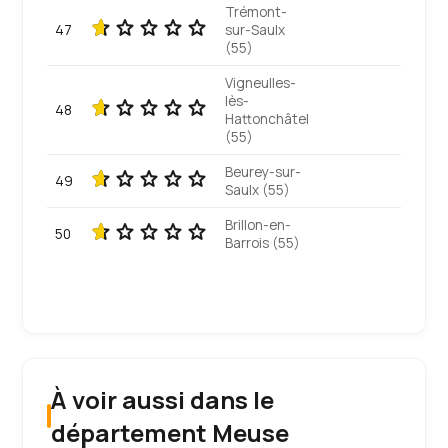
Trémont-
47
sur-Saulx
(55)
Vigneulles-
lès-
48
Hattonchâtel
(55)
Beurey-sur-
49
Saulx (55)
Brillon-en-
50
Barrois (55)
À voir aussi dans le
département Meuse