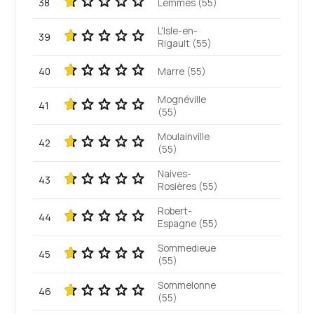
38
Lemmes (55)
L'Isle-en-
39
Rigault (55)
40
Marre (55)
Mognéville
41
(55)
Moulainville
42
(55)
Naives-
43
Rosières (55)
Robert-
44
Espagne (55)
Sommedieue
45
(55)
Sommelonne
46
(55)