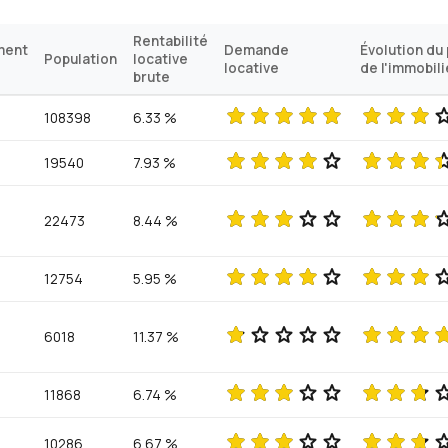
Rentabilité
ment
Demande
Évolution du 
Population
locative
locative
de l'immobili
brute
108398
6.33 %
19540
7.93 %
22473
8.44 %
12754
5.95 %
6018
11.37 %
11868
6.74 %
10286
6.67 %