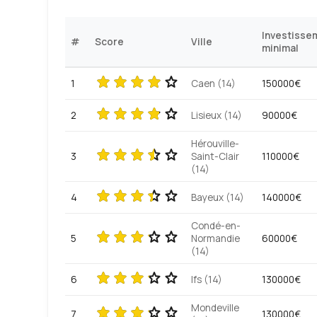
Investisse
#
Score
Ville
minimal
1
Caen (14)
150000€
2
Lisieux (14)
90000€
Hérouville-
3
Saint-Clair
110000€
(14)
4
Bayeux (14)
140000€
Condé-en-
5
Normandie
60000€
(14)
6
Ifs (14)
130000€
Mondeville
7
130000€