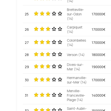
(14)
Bretteville-
25
sur-Odon
170000€
(14)
Carpiquet
26
170000€
(14)
Colombelles
27
170000€
(14)
28
Verson (14)
180000€
Dives-sur-
29
190000€
Mer (14)
Hermanville-
30
170000€
sur-Mer (14)
Merville-
31
Franceville-
140000€
Plage (14)
Saint-Aubin-
32
150000€