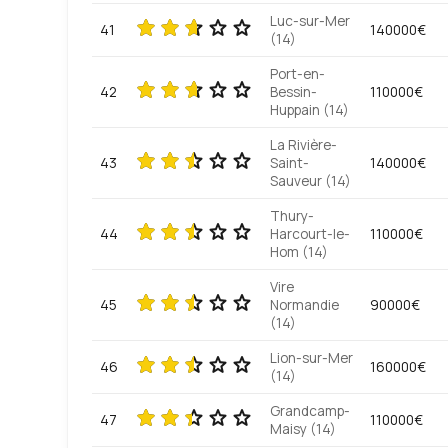
Luc-sur-Mer
41
140000€
(14)
Port-en-
42
Bessin-
110000€
Huppain (14)
La Rivière-
43
Saint-
140000€
Sauveur (14)
Thury-
44
Harcourt-le-
110000€
Hom (14)
Vire
45
Normandie
90000€
(14)
Lion-sur-Mer
46
160000€
(14)
Grandcamp-
47
110000€
Maisy (14)