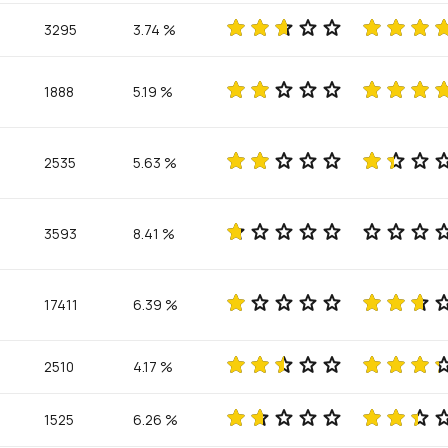
3295
3.74 %
1888
5.19 %
2535
5.63 %
3593
8.41 %
17411
6.39 %
2510
4.17 %
1525
6.26 %