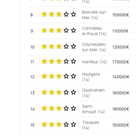
(14)
Blonville-sur-
8
150000€
Mer (14)
Cormelles-
9
110000€
le-Royal (14)
Courseulles-
10
120000€
sur-Mer (14)
11
Honfleur (14)
170000€
Houlgate
12
140000€
(14)
Ouistreham
13
160000€
(14)
Saint-
14
180000€
Arnoult (14)
Touques
15
150000€
(14)