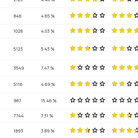
846
4.65 %
1028
4.03 %
5123
5.43 %
3549
7.47 %
5116
4.69 %
987
15.46 %
7744
7.31 %
1893
3.89 %