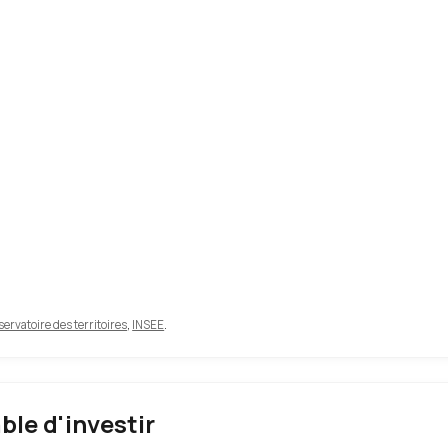
ervatoire des territoires
,
INSEE
.
able d'investir