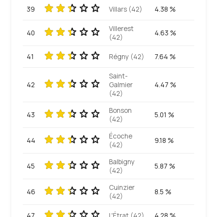
39
Villars (42)
4.38 %
Villerest
40
4.63 %
(42)
41
Régny (42)
7.64 %
Saint-
42
Galmier
4.47 %
(42)
Bonson
43
5.01 %
(42)
Écoche
44
9.18 %
(42)
Balbigny
45
5.87 %
(42)
Cuinzier
46
8.5 %
(42)
47
L'Étrat (42)
4.28 %