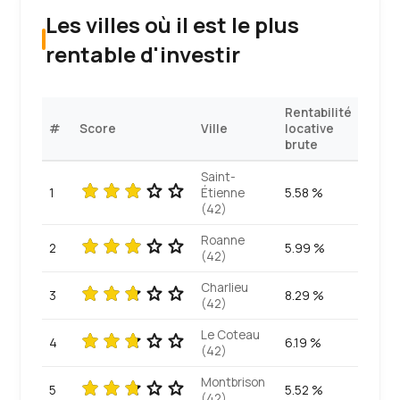
Les villes où il est le plus
rentable d'investir
Rentabilité
#
Score
Ville
locative
brute
Saint-
1
Étienne
5.58 %
(42)
Roanne
2
5.99 %
(42)
Charlieu
3
8.29 %
(42)
Le Coteau
4
6.19 %
(42)
Montbrison
5
5.52 %
(42)