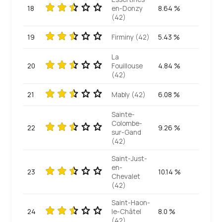
18
en-Donzy
8.64 %
(42)
19
Firminy (42)
5.43 %
La
20
Fouillouse
4.84 %
(42)
21
Mably (42)
6.08 %
Sainte-
Colombe-
22
9.26 %
sur-Gand
(42)
Saint-Just-
en-
23
10.14 %
Chevalet
(42)
Saint-Haon-
24
le-Châtel
8.0 %
(42)