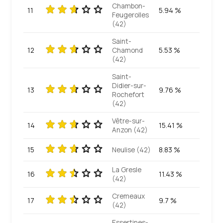
Chambon-
11
5.94 %
Feugerolles
(42)
Saint-
12
Chamond
5.53 %
(42)
Saint-
Didier-sur-
13
9.76 %
Rochefort
(42)
Vêtre-sur-
14
15.41 %
Anzon (42)
15
Neulise (42)
8.83 %
La Gresle
16
11.43 %
(42)
Cremeaux
17
9.7 %
(42)
Essertines-