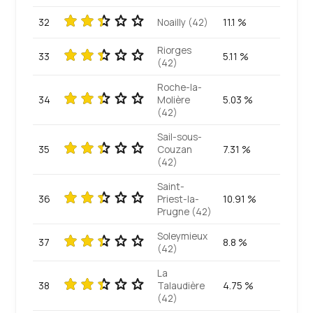
32
Noailly (42)
11.1 %
Riorges
33
5.11 %
(42)
Roche-la-
34
Molière
5.03 %
(42)
Sail-sous-
35
Couzan
7.31 %
(42)
Saint-
36
Priest-la-
10.91 %
Prugne (42)
Soleymieux
37
8.8 %
(42)
La
38
Talaudière
4.75 %
(42)