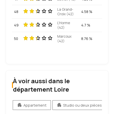
La Grand-
48
4.58 %
Croix (42)
L'Horme
49
4.7 %
(42)
Marcoux
50
8.76 %
(42)
À voir aussi dans le
département Loire
apartment
apartment
apa
Appartement
Studio ou deux pièces