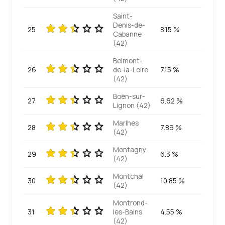
Saint-
Denis-de-
25
8.15 %
Cabanne
(42)
Belmont-
26
de-la-Loire
7.15 %
(42)
Boën-sur-
27
6.62 %
Lignon (42)
Marlhes
28
7.89 %
(42)
Montagny
29
6.3 %
(42)
Montchal
30
10.85 %
(42)
Montrond-
31
les-Bains
4.55 %
(42)