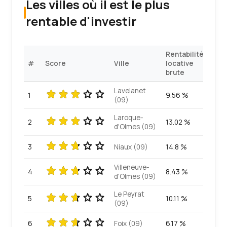
Les villes où il est le plus
rentable d'investir
Rentabilité
#
Score
Ville
locative
brute
Lavelanet
1
9.56 %
(09)
Laroque-
2
13.02 %
d'Olmes (09)
3
Niaux (09)
14.8 %
Villeneuve-
4
8.43 %
d'Olmes (09)
Le Peyrat
5
10.11 %
(09)
6
Foix (09)
6.17 %