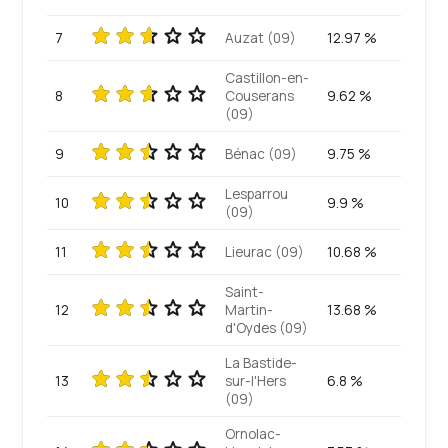
7
Auzat (09)
12.97 %
Castillon-en-
8
Couserans
9.62 %
(09)
9
Bénac (09)
9.75 %
Lesparrou
10
9.9 %
(09)
11
Lieurac (09)
10.68 %
Saint-
12
Martin-
13.68 %
d'Oydes (09)
La Bastide-
13
sur-l'Hers
6.8 %
(09)
Ornolac-