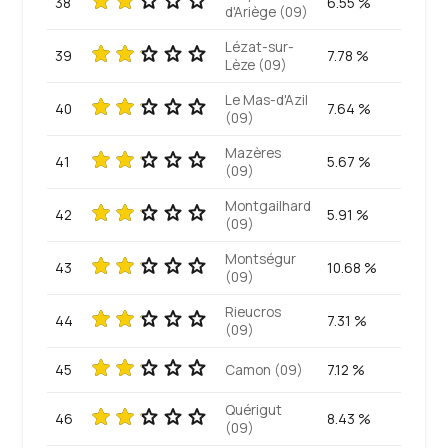
38
6.55 %
d'Ariège (09)
Lézat-sur-
39
7.78 %
Lèze (09)
Le Mas-d'Azil
40
7.64 %
(09)
Mazères
41
5.67 %
(09)
Montgailhard
42
5.91 %
(09)
Montségur
43
10.68 %
(09)
Rieucros
44
7.31 %
(09)
45
Camon (09)
7.12 %
Quérigut
46
8.43 %
(09)