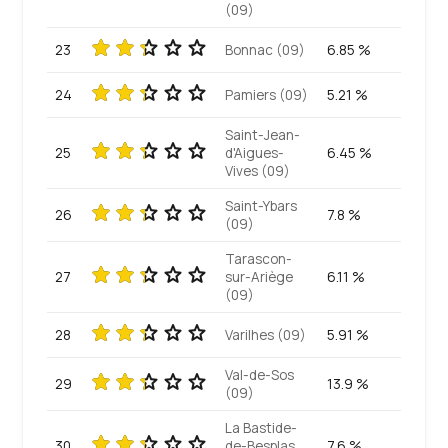
(09)
23
Bonnac (09)
6.85 %
24
Pamiers (09)
5.21 %
Saint-Jean-
25
d'Aigues-
6.45 %
Vives (09)
Saint-Ybars
26
7.8 %
(09)
Tarascon-
27
sur-Ariège
6.11 %
(09)
28
Varilhes (09)
5.91 %
Val-de-Sos
29
13.9 %
(09)
La Bastide-
30
de-Besplas
7.6 %