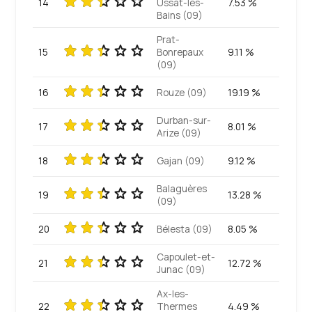
14
Ussat-les-
7.53 %
Bains (09)
Prat-
15
Bonrepaux
9.11 %
(09)
16
Rouze (09)
19.19 %
Durban-sur-
17
8.01 %
Arize (09)
18
Gajan (09)
9.12 %
Balaguères
19
13.28 %
(09)
20
Bélesta (09)
8.05 %
Capoulet-et-
21
12.72 %
Junac (09)
Ax-les-
22
Thermes
4.49 %