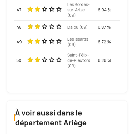
Les Bordes-
47
sur-Arize
6.94 %
(09)
48
Dalou (09)
6.87 %
Les Issards
49
6.72 %
(09)
Saint-Félix-
50
de-Rieutord
6.26 %
(09)
À voir aussi dans le
département Ariège