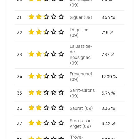
(09)
31
Siguer (09)
8.54 %
L'Aiguillon
32
7.16 %
(09)
La Bastide-
de-
33
7.37 %
Bousignac
(09)
Freychenet
34
12.09 %
(09)
Saint-Girons
35
6.74 %
(09)
36
Saurat (09)
8.36 %
Serres-sur-
37
6.42 %
Arget (09)
Troye-