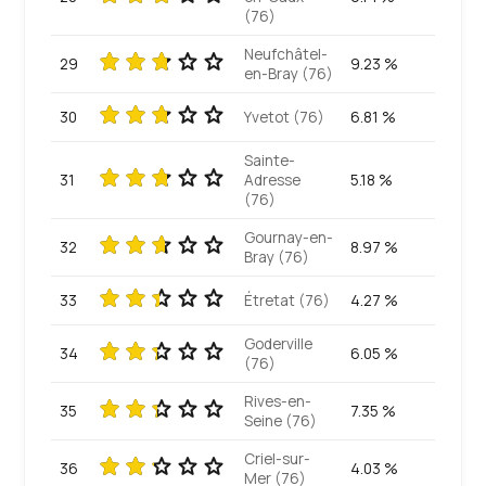
(76)
Neufchâtel-
29
9.23 %
en-Bray (76)
30
Yvetot (76)
6.81 %
Sainte-
31
Adresse
5.18 %
(76)
Gournay-en-
32
8.97 %
Bray (76)
33
Étretat (76)
4.27 %
Goderville
34
6.05 %
(76)
Rives-en-
35
7.35 %
Seine (76)
Criel-sur-
36
4.03 %
Mer (76)