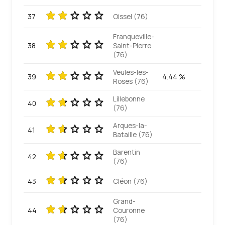
37
Oissel (76)
Franqueville-
38
Saint-Pierre
(76)
Veules-les-
39
4.44 %
Roses (76)
Lillebonne
40
(76)
Arques-la-
41
Bataille (76)
Barentin
42
(76)
43
Cléon (76)
Grand-
44
Couronne
(76)