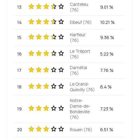
Canteleu
13
9.01 %
(76)
14
Elbeuf (76)
10.21 %
Harfleur
15
9.36 %
(76)
Le Tréport
16
5.22 %
(76)
Darnétal
17
7.76 %
(76)
Le Grand-
18
6.4 %
Quevilly (76)
Notre-
Dame-de-
19
7.23 %
Bondeville
(76)
20
Rouen (76)
6.51 %