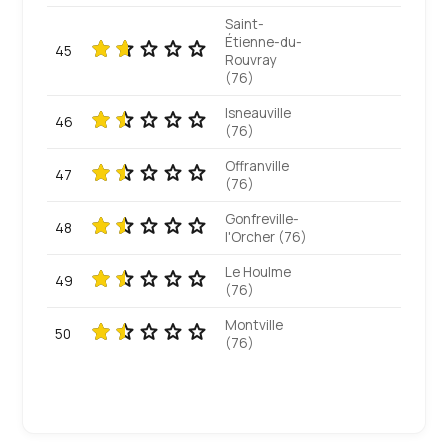
Saint-
Étienne-du-
45
Rouvray
(76)
Isneauville
46
(76)
Offranville
47
(76)
Gonfreville-
48
l'Orcher (76)
Le Houlme
49
(76)
Montville
50
(76)