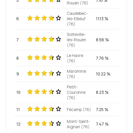
5
7.16 %
Rouen (76)
Caudebec-
6
lès-Elbeuf
11.13 %
(76)
Sotteville-
7
lès-Rouen
8.56 %
(76)
Le Havre
8
7.76 %
(76)
Maromme
9
10.22 %
(76)
Petit-
10
Couronne
8.23 %
(76)
11
Fécamp (76)
7.25 %
Mont-Saint-
12
7.47 %
Aignan (76)