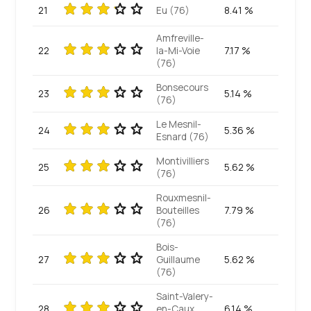
21
Eu (76)
8.41 %
Amfreville-
22
la-Mi-Voie
7.17 %
(76)
Bonsecours
23
5.14 %
(76)
Le Mesnil-
24
5.36 %
Esnard (76)
Montivilliers
25
5.62 %
(76)
Rouxmesnil-
26
Bouteilles
7.79 %
(76)
Bois-
27
Guillaume
5.62 %
(76)
Saint-Valery-
28
en-Caux
6.14 %