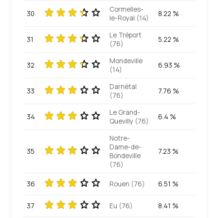
Cormelles-
30
8.22 %
le-Royal (14)
Le Tréport
31
5.22 %
(76)
Mondeville
32
6.93 %
(14)
Darnétal
33
7.76 %
(76)
Le Grand-
34
6.4 %
Quevilly (76)
Notre-
Dame-de-
35
7.23 %
Bondeville
(76)
36
Rouen (76)
6.51 %
37
Eu (76)
8.41 %