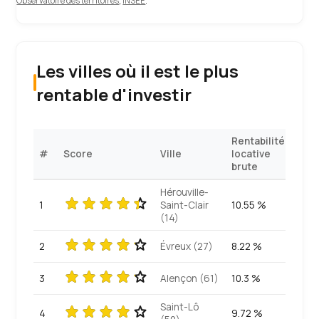
Observatoire des territoires
,
INSEE
.
Les villes où il est le plus
rentable d'investir
Rentabilité
#
Score
Ville
locative
brute
Hérouville-
1
Saint-Clair
10.55 %
(14)
2
Évreux (27)
8.22 %
3
Alençon (61)
10.3 %
Saint-Lô
4
9.72 %