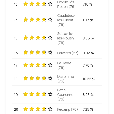
Déville-lès-
13
7.16 %
Rouen (76)
Caudebec-
14
lès-Elbeuf
11.13 %
(76)
Sotteville-
15
lès-Rouen
8.56 %
(76)
16
Louviers (27)
9.02 %
Le Havre
17
7.76 %
(76)
Maromme
18
10.22 %
(76)
Petit-
19
Couronne
8.23 %
(76)
20
Fécamp (76)
7.25 %