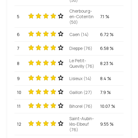
(50)
Cherbourg-
5
en-Cotentin
7.1 %
(50)
6
Caen (14)
6.72 %
7
Dieppe (76)
6.58 %
Le Petit-
8
8.23 %
Quevilly (76)
9
Lisieux (14)
8.4 %
10
Gaillon (27)
7.9 %
11
Bihorel (76)
10.07 %
Saint-Aubin-
12
lès-Elbeuf
9.55 %
(76)