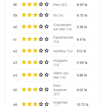
38
Flers (61)
8.93 %
39
Ifs (14)
6.75 %
Courseulles-
40
5.38 %
sur-Mer (14)
Équemauville
41
6.9 %
(14)
42
Honfleur (14)
5.12 %
Houlgate
43
5.99 %
(14)
Villers-sur-
44
5.88 %
Mer (14)
Pont-
45
Audemer
8.02 %
(27)
Argentan
46
10.72 %