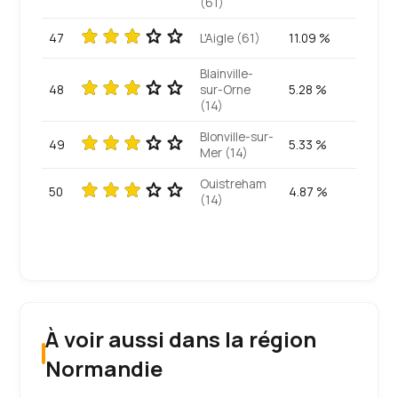
(61)
47
L'Aigle (61)
11.09 %
Blainville-
48
sur-Orne
5.28 %
(14)
Blonville-sur-
49
5.33 %
Mer (14)
Ouistreham
50
4.87 %
(14)
À voir aussi dans la région
Normandie