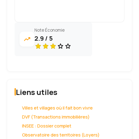
Note Économie
2.9 / 5
trending_up
Liens utiles
Villes et villages où il fait bon vivre
DVF (Transactions immobilières)
INSEE : Dossier complet
Observatoire des territoires (Loyers)