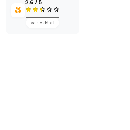
2.6 / 5
social_leaderboard
Voir le détail