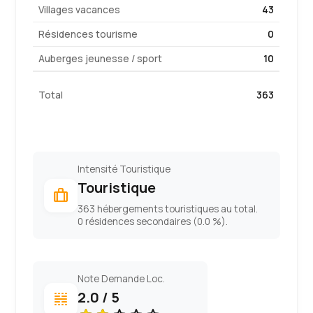
Villages vacances
43
Résidences tourisme
0
Auberges jeunesse / sport
10
Total
363
Intensité Touristique
Touristique
trip
363 hébergements touristiques au total.
0 résidences secondaires (0.0 %).
Note Demande Loc.
2.0 / 5
key_visualizer