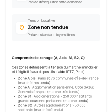
Pas de déséquilibre offre/demande
Tension Locative
Zone non tendue
fmd_bad
Préavis standard, loyers libres.
Comprendre le zonage (A, Abis, B1, B2, C)
Ces zones définissent la tension du marché immobilier
et l'éligibilité aux dispositifs d'aide (PTZ, Pinel).
Zone A bis
: Paris et 76 communes d'Île-de-France
(marché très tendu).
Zone A
: Agglomération parisienne, Côte d'Azur,
Genevois français (marché très tendu).
Zone B1
: Agglomérations > 250 000 habitants,
grande couronne parisienne (marché tendu).
Zone B2
: Autres agglomérations > 50 000
habitants (marché détendu).