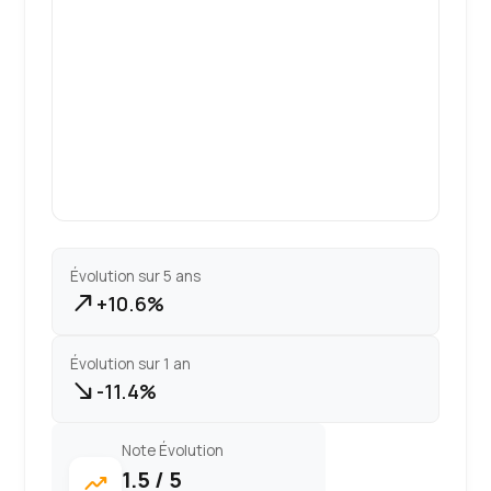
Évolution sur 5 ans
north_east
+10.6%
Évolution sur 1 an
south_east
-11.4%
Note Évolution
1.5 / 5
trending_up