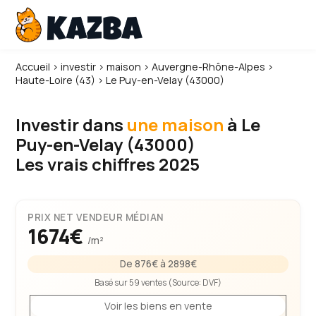
Accueil
›
investir
›
maison
›
Auvergne-Rhône-Alpes
›
Haute-Loire (43)
›
Le Puy-en-Velay (43000)
Investir dans
une maison
à Le
Puy-en-Velay (43000)
Les vrais chiffres 2025
PRIX NET VENDEUR MÉDIAN
1674€
/m²
De 876€ à 2898€
Basé sur 59 ventes (Source:
DVF
)
Voir les biens en vente