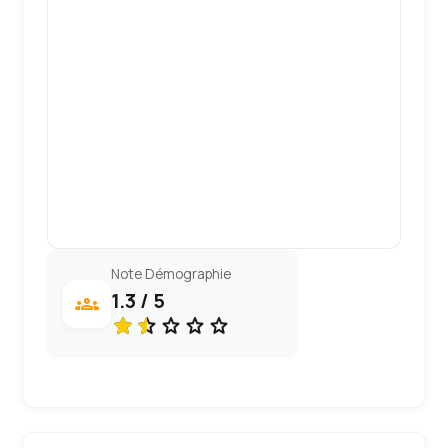
Note Démographie
1.3 / 5
groups