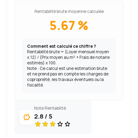
Rentabilité brute moyenne calculée
5.67 %
Comment est calculé ce chiffre ?
Rentabilité brute = (Loyer mensuel moyen
x 12) / (Prix moyen au m² + Frais de notaire
estimés) x 100.
Note : Ce calcul est une estimation brute
et ne prend pas en compte les charges de
copropriété, les travaux éventuels ou la
fiscalité.
Note Rentabilité
2.8 / 5
savings