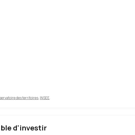
ervatoire des territoires
,
INSEE
.
able d'investir