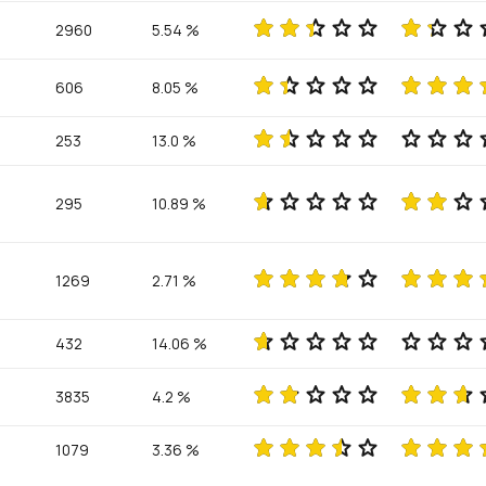
2960
5.54 %
606
8.05 %
253
13.0 %
295
10.89 %
1269
2.71 %
432
14.06 %
3835
4.2 %
1079
3.36 %