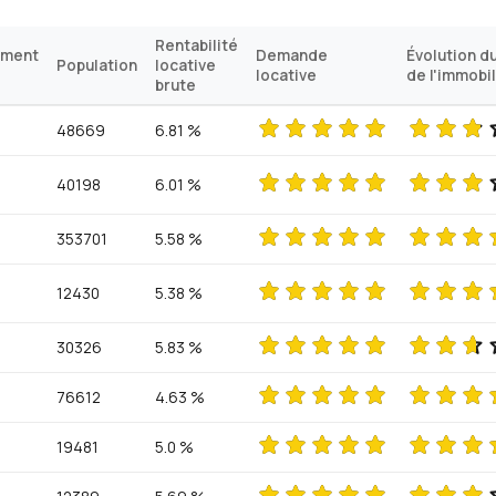
Rentabilité
ement
Demande
Évolution du
Population
locative
locative
de l'immobil
brute
48669
6.81 %
40198
6.01 %
353701
5.58 %
12430
5.38 %
30326
5.83 %
76612
4.63 %
19481
5.0 %