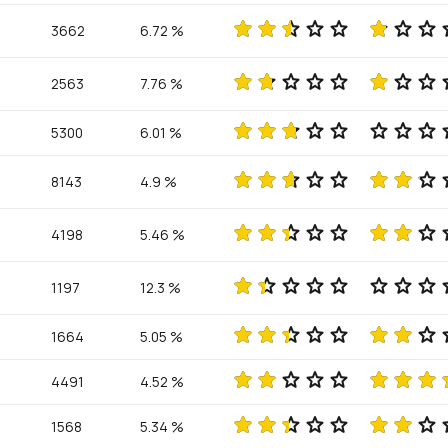
3662
6.72 %
2563
7.76 %
5300
6.01 %
8143
4.9 %
4198
5.46 %
1197
12.3 %
1664
5.05 %
4491
4.52 %
1568
5.34 %