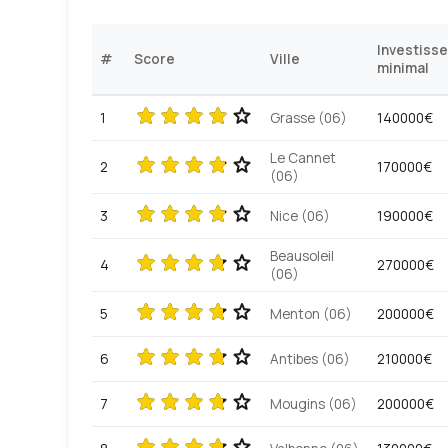
Investiss
#
Score
Ville
minimal
1
Grasse (06)
140000€
Le Cannet
2
170000€
(06)
3
Nice (06)
190000€
Beausoleil
4
270000€
(06)
5
Menton (06)
200000€
6
Antibes (06)
210000€
7
Mougins (06)
200000€