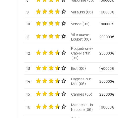
8
Valbonne (06)
130000€
9
Vallauris (06)
160000€
10
Vence (06)
180000€
Villeneuve-
11
200000€
Loubet (06)
Roquebrune-
12
Cap-Martin
250000€
(06)
13
Biot (06)
140000€
Cagnes-sur-
14
200000€
Mer (06)
15
Cannes (06)
220000€
Mandelieu-la-
16
190000€
Napoule (06)