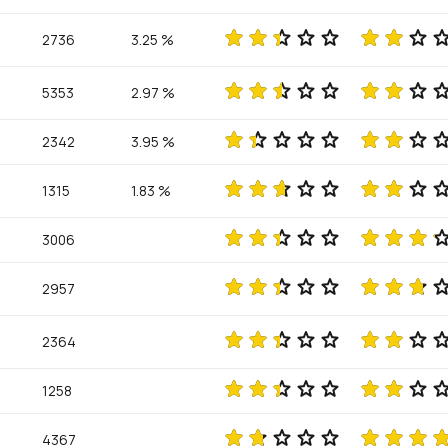
2736
3.25 %
5353
2.97 %
2342
3.95 %
1315
1.83 %
3006
2957
2364
1258
4367