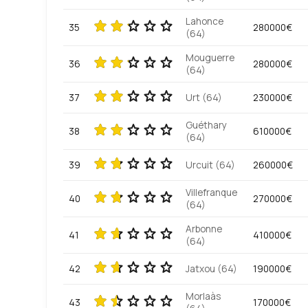
Lahonce
35
280000€
(64)
Mouguerre
36
280000€
(64)
37
Urt (64)
230000€
Guéthary
38
610000€
(64)
39
Urcuit (64)
260000€
Villefranque
40
270000€
(64)
Arbonne
41
410000€
(64)
42
Jatxou (64)
190000€
Morlaàs
43
170000€