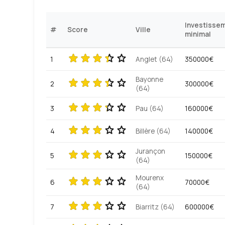
Investisse
#
Score
Ville
minimal
1
Anglet (64)
350000€
Bayonne
2
300000€
(64)
3
Pau (64)
160000€
4
Billère (64)
140000€
Jurançon
5
150000€
(64)
Mourenx
6
70000€
(64)
7
Biarritz (64)
600000€