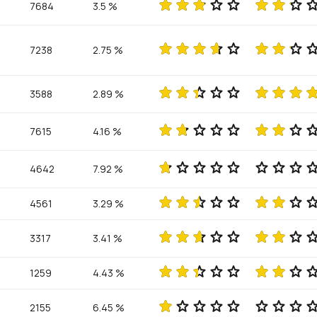
7684
3.5 %
7238
2.75 %
3588
2.89 %
7615
4.16 %
4642
7.92 %
4561
3.29 %
3317
3.41 %
1259
4.43 %
2155
6.45 %