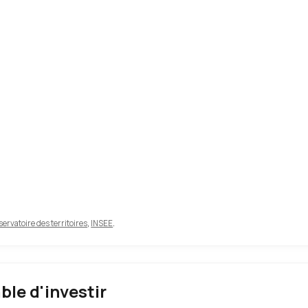
ervatoire des territoires
,
INSEE
.
able d'investir