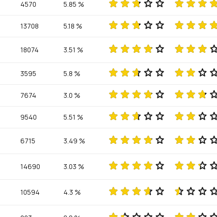
4570
5.85 %
13708
5.18 %
18074
3.51 %
3595
5.8 %
7674
3.0 %
9540
5.51 %
6715
3.49 %
14690
3.03 %
10594
4.3 %