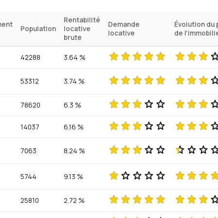
Rentabilité
ment
Demande
Évolution du 
Population
locative
locative
de l'immobili
brute
42288
3.64 %
53312
3.74 %
78620
6.3 %
14037
6.16 %
7063
8.24 %
5744
9.13 %
25810
2.72 %