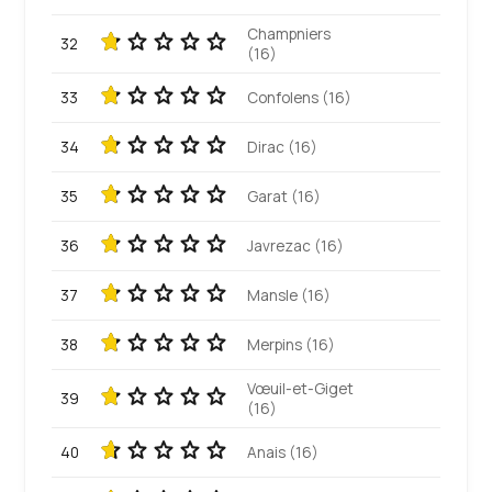
Champniers
32
(16)
33
Confolens (16)
34
Dirac (16)
35
Garat (16)
36
Javrezac (16)
37
Mansle (16)
38
Merpins (16)
Vœuil-et-Giget
39
(16)
40
Anais (16)