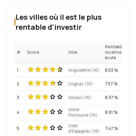
Les villes où il est le plus
rentable d'investir
Rentabilité
#
Score
Ville
locative
brute
1
Angoulême (16)
8.53 %
2
Cognac (16)
7.57 %
3
Soyaux (16)
8.37 %
Gond-
4
8.91 %
Pontouvre (16)
L'Isle-
5
7.47 %
d'Espagnac (16)