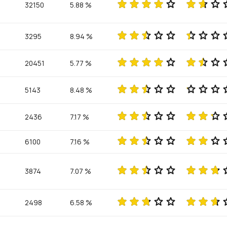
32150
5.88 %
3295
8.94 %
20451
5.77 %
5143
8.48 %
2436
7.17 %
6100
7.16 %
3874
7.07 %
2498
6.58 %