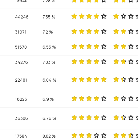
13640
7.28 %
44246
7.55 %
31971
7.2 %
51570
6.55 %
34276
7.03 %
22481
6.04 %
16225
6.9 %
36306
6.76 %
17584
8.02 %