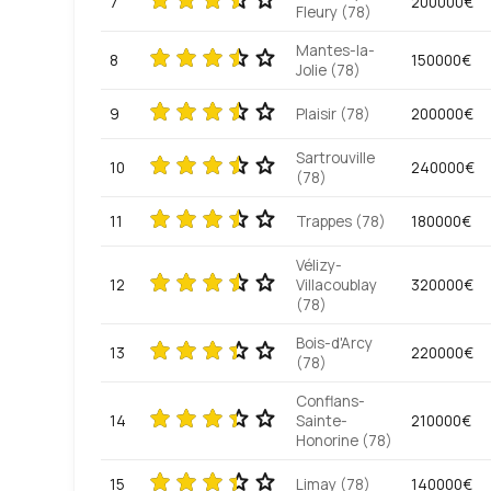
7
200000€
Fleury (78)
Mantes-la-
8
150000€
Jolie (78)
9
Plaisir (78)
200000€
Sartrouville
10
240000€
(78)
11
Trappes (78)
180000€
Vélizy-
12
Villacoublay
320000€
(78)
Bois-d'Arcy
13
220000€
(78)
Conflans-
14
Sainte-
210000€
Honorine (78)
15
Limay (78)
140000€