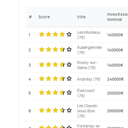
Investiss
#
Score
Ville
minimal
Les Mureaux
1
140000€
(78)
Aubergenville
2
140000€
(78)
Rosny-sur-
3
140000€
Seine (78)
4
Andrésy (78)
240000€
Élancourt
5
200000€
(78)
Les Clayes-
6
sous-Bois
200000€
(78)
Fontenay-le-