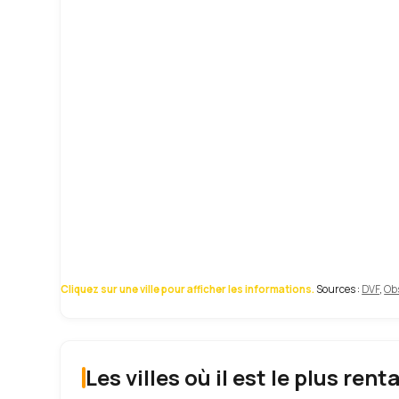
Cliquez sur une ville pour afficher les informations.
Sources :
DVF
,
Obs
Les villes où il est le plus rent