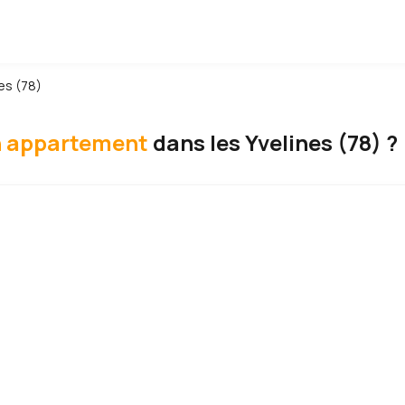
es (78)
 appartement
dans les Yvelines (78) ?