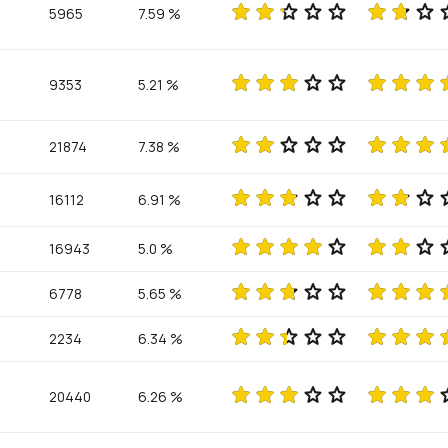
5965
7.59 %
9353
5.21 %
21874
7.38 %
16112
6.91 %
16943
5.0 %
6778
5.65 %
2234
6.34 %
20440
6.26 %