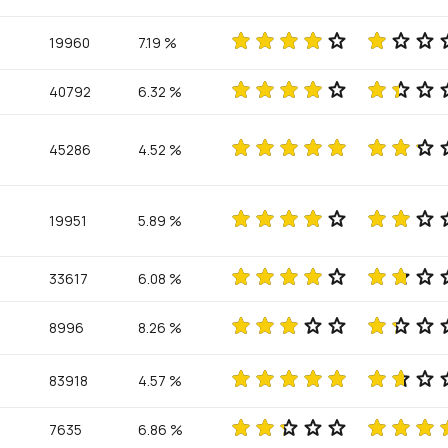
19960
7.19 %
40792
6.32 %
45286
4.52 %
19951
5.89 %
33617
6.08 %
8996
8.26 %
83918
4.57 %
7635
6.86 %