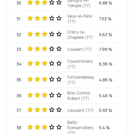
Savigny-le-
30
6.88 %
Temple (77)
Vaux-le-Pénil
31
7.53 %
(77)
Crécy-la-
32
5.63 %
Chapelle (77)
33
Coubert (77)
7.99 %
Coulommiers
34
6.36 %
(77)
Fontainebleau
35
4.86 %
(77)
Brie-Comte-
36
5.46 %
Robert (77)
37
Lieusaint (77)
5.93 %
Bailly-
38
Romainvilliers
5.4 %
(77)