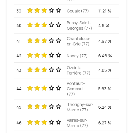
39
Gouaix (77)
11.21 %
Bussy-Saint-
40
4.9 %
Georges (77)
Chanteloup-
41
4.97 %
en-Brie (77)
42
Nandy (77)
6.46 %
Ozoir-la-
43
4.65 %
Ferrière (77)
Pontault-
44
Combault
5.63 %
(77)
Thorigny-sur-
45
6.24 %
Marne (77)
Vaires-sur-
46
6.27 %
Marne (77)