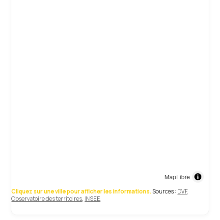
MapLibre
Cliquez sur une ville pour afficher les informations.
Sources :
DVF
,
Observatoire des territoires
,
INSEE
.