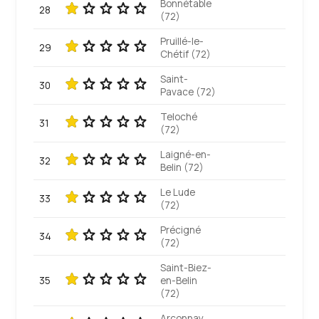
Bonnétable
28
(72)
Pruillé-le-
29
Chétif (72)
Saint-
30
Pavace (72)
Teloché
31
(72)
Laigné-en-
32
Belin (72)
Le Lude
33
(72)
Précigné
34
(72)
Saint-Biez-
35
en-Belin
(72)
Arçonnay