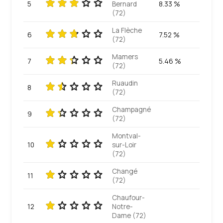
5
Bernard
8.33 %
(72)
La Flèche
6
7.52 %
(72)
Mamers
7
5.46 %
(72)
Ruaudin
8
(72)
Champagné
9
(72)
Montval-
10
sur-Loir
(72)
Changé
11
(72)
Chaufour-
12
Notre-
Dame (72)