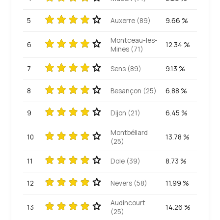
5
Auxerre (89)
9.66 %
Montceau-les-
6
12.34 %
Mines (71)
7
Sens (89)
9.13 %
8
Besançon (25)
6.88 %
9
Dijon (21)
6.45 %
Montbéliard
10
13.78 %
(25)
11
Dole (39)
8.73 %
12
Nevers (58)
11.99 %
Audincourt
13
14.26 %
(25)