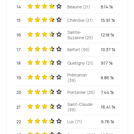
14
Beaune (21)
6.14 %
15
Chenôve (21)
15.91 %
Sainte-
16
12.18 %
Suzanne (25)
17
Belfort (90)
10.37 %
18
Quetigny (21)
9.17 %
Prémanon
19
8.86 %
(39)
20
Pontarlier (25)
7.44 %
Saint-Claude
21
16.41 %
(39)
22
Lux (71)
9.76 %