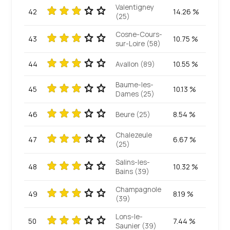
Valentigney
42
14.26 %
(25)
Cosne-Cours-
43
10.75 %
sur-Loire (58)
44
Avallon (89)
10.55 %
Baume-les-
45
10.13 %
Dames (25)
46
Beure (25)
8.54 %
Chalezeule
47
6.67 %
(25)
Salins-les-
48
10.32 %
Bains (39)
Champagnole
49
8.19 %
(39)
Lons-le-
50
7.44 %
Saunier (39)