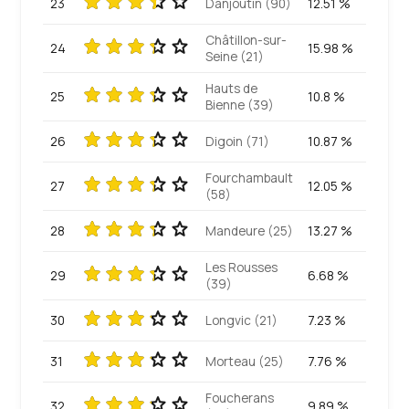
23
Danjoutin (90)
12.51 %
Châtillon-sur-
24
15.98 %
Seine (21)
Hauts de
25
10.8 %
Bienne (39)
26
Digoin (71)
10.87 %
Fourchambault
27
12.05 %
(58)
28
Mandeure (25)
13.27 %
Les Rousses
29
6.68 %
(39)
30
Longvic (21)
7.23 %
31
Morteau (25)
7.76 %
Foucherans
32
9.89 %