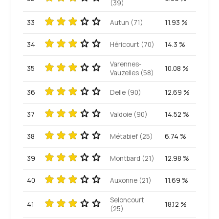
(39)
33
Autun (71)
11.93 %
34
Héricourt (70)
14.3 %
Varennes-
35
10.08 %
Vauzelles (58)
36
Delle (90)
12.69 %
37
Valdoie (90)
14.52 %
38
Métabief (25)
6.74 %
39
Montbard (21)
12.98 %
40
Auxonne (21)
11.69 %
Seloncourt
41
18.12 %
(25)