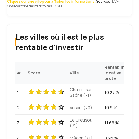
Cliquez sur une ville pour afficher les informations.
Sources :
DVF
,
Observatoire des territoires
,
INSEE
.
Les villes où il est le plus
rentable d'investir
Rentabilité
#
Score
Ville
locative
brute
Chalon-sur-
1
10.27 %
Saône (71)
2
Vesoul (70)
10.9 %
Le Creusot
3
11.68 %
(71)
4
Mâcon (71)
8.26 %